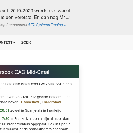
oscart. 2019-2020 worden verwacht
is een vereiste. En dan nog Mr....”
shop Abonnement
AEX Systeem Trading »
ONTEST
ZOEK
rsbox CAC Mid-Small
 actuele discussies over CAC MID-SM in ons
m.
ordt over CAC MID-SM gediscussieerd in de
gende boxen:
Babbelbox
,
Tradersbox
.
20:51
Zowel in Spanje als in Frankrijk.
17:30
In Frankrijk alleen al zijn al meer dan
162 brandstichters opgepakt. Ook in Spanje
zijn verschillende brandstichters opgepakt.