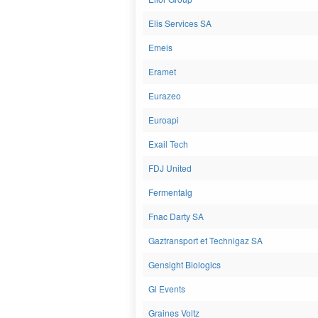
Elis Services SA
Emeis
Eramet
Eurazeo
Euroapi
Exail Tech
FDJ United
Fermentalg
Fnac Darty SA
Gaztransport et Technigaz SA
Gensight Biologics
Gl Events
Graines Voltz