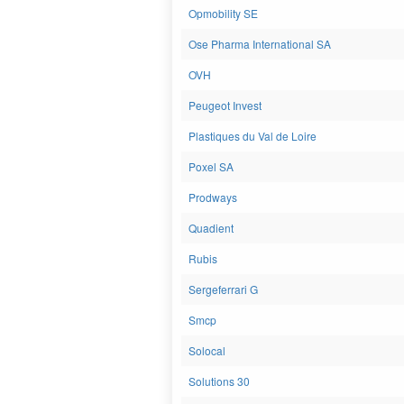
Opmobility SE
Ose Pharma International SA
OVH
Peugeot Invest
Plastiques du Val de Loire
Poxel SA
Prodways
Quadient
Rubis
Sergeferrari G
Smcp
Solocal
Solutions 30