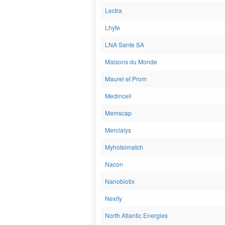
Lectra
Lhyfe
LNA Sante SA
Maisons du Monde
Maurel et Prom
Medincell
Memscap
Mercialys
Myhotelmatch
Nacon
Nanobiotix
Nexity
North Atlantic Energies