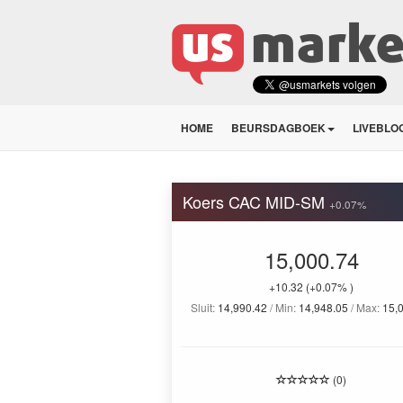
HOME
BEURSDAGBOEK
LIVEBLO
Koers CAC MID-SM
+0.07%
15,000.74
+10.32
(+0.07% )
Sluit:
14,990.42
/ Min:
14,948.05
/ Max:
15,
(0)