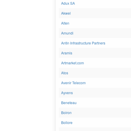
Adux SA
Akwel
Alten
Amundi
Antin Infrastructure Partners
Aramis
Artmarket.com
Atos
Avenir Telecom
Ayvens
Beneteau
Boiron
Bollore