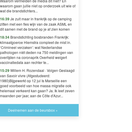
Waarom vermelden de media dit niet? En
waarom gaan jullie niet op onderzoek uit wie of
wat die brandstichters...
16:39
Je zult maar in frankrijk op de camping
zitten met een fles wijn van de zaak ASML en
dit samen met de brand op je af zien komen
18:34
Brandstichting bosbranden Frankrijk:
klimaatgoeroe Hiemstra compleet de mist in.
‘Crimineel verzaken’: wat Nederlandse
pathologen níét deden na 750 meldingen van
overlijden na coronaprik Overheid weigert
vaccinatiedata aan rechter te...
15:29
Willem H. Rozendaal · Volgen Geslaagd
van Savoir vivre (Afgestudeerd:
1980)Bijgewerkt op 12 jul Is Marseille een
goed voorbeeld van hoe massa migratie ook
helemaal verkeerd kan gaan? Ja. Ik leef zeven
maanden per jaar, aan de Côte d'Azur...
Deelnemen aan de beursbox »