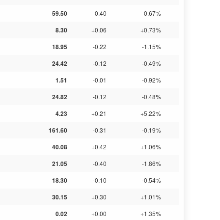
59.50
-0.40
-0.67%
8.30
+0.06
+0.73%
18.95
-0.22
-1.15%
24.42
-0.12
-0.49%
1.51
-0.01
-0.92%
24.82
-0.12
-0.48%
4.23
+0.21
+5.22%
161.60
-0.31
-0.19%
40.08
+0.42
+1.06%
21.05
-0.40
-1.86%
18.30
-0.10
-0.54%
30.15
+0.30
+1.01%
0.02
+0.00
+1.35%