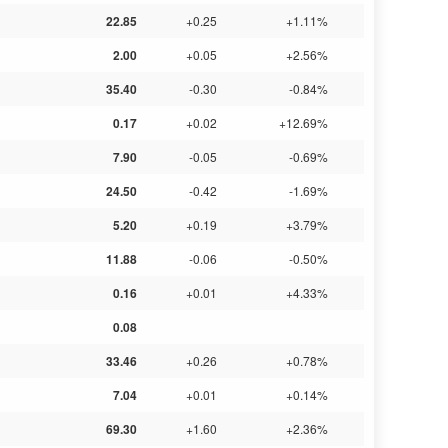
22.85
+0.25
+1.11%
2.00
+0.05
+2.56%
35.40
-0.30
-0.84%
0.17
+0.02
+12.69%
7.90
-0.05
-0.69%
24.50
-0.42
-1.69%
5.20
+0.19
+3.79%
11.88
-0.06
-0.50%
0.16
+0.01
+4.33%
0.08
33.46
+0.26
+0.78%
7.04
+0.01
+0.14%
69.30
+1.60
+2.36%