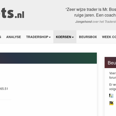
“Zeer wijze trader is Mr. B
ruige jaren. Een coach 
over het Trader
Jongehond
G
ANALYSE
TRADERSHOP
KOERSEN
BEURSBOX
WEEK C
Beu
Voer
foru
Er w
065.51
vol