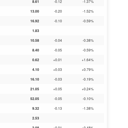
8.61
-0.12
-1.37%
13.00
-0.20
-1.52%
16.92
-0.10
-0.59%
1.83
10.58
-0.04
-0.38%
8.40
-0.05
-0.59%
0.62
+0.01
+1.64%
4.10
+0.03
+0.79%
16.10
-0.03
-0.19%
21.05
+0.05
+0.24%
52.05
-0.05
-0.10%
9.32
-0.13
-1.38%
2.53
2.08
+0.01
+0.48%