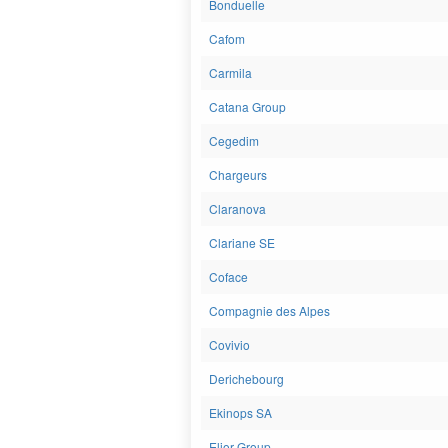
Bonduelle
Cafom
Carmila
Catana Group
Cegedim
Chargeurs
Claranova
Clariane SE
Coface
Compagnie des Alpes
Covivio
Derichebourg
Ekinops SA
Elior Group