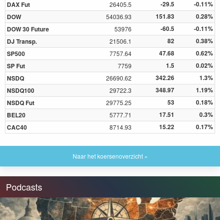
-29.5
-0.11%
DAX Fut
26405.5
151.83
0.28%
DOW
54036.93
-60.5
-0.11%
DOW 30 Future
53976
82
0.38%
DJ Transp.
21506.1
47.68
0.62%
SP500
7757.64
1.5
0.02%
SP Fut
7759
342.26
1.3%
NSDQ
26690.62
348.97
1.19%
NSDQ100
29722.3
53
0.18%
NSDQ Fut
29775.25
17.51
0.3%
BEL20
5777.71
15.22
0.17%
CAC40
8714.93
Naar het koersenoverzicht »
Podcasts