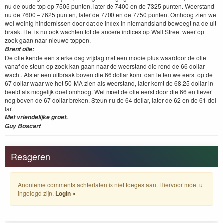
nu de oude top op
7505
pun­ten, lat­er de
7400
en de
7325
pun­ten. Weer­stand
nu de
7600
–
7625
pun­ten, lat­er de
7700
en de
7750
pun­ten. Omhoog zien we
wel weinig hin­dernissen door dat de index in nie­mand­s­land beweegt na de uit­
braak. Het is nu ook wacht­en tot de andere indices op Wall Street weer op
zoek gaan naar nieuwe top­pen.
Brent olie:
De olie kende een sterke dag vri­jdag met een mooie plus waar­door de olie
vanaf de ste­un op zoek kan gaan naar de weer­stand die rond de
66
dol­lar
wacht. Als er een uit­braak boven die
66
dol­lar komt dan let­ten we eerst op de
67
dol­lar waar we het
50
-MA
zien als weer­stand, lat­er komt de
68
,
25
dol­lar in
beeld als mogelijk doel omhoog. Wel moet de olie eerst door die
66
en liev­er
nog boven de
67
dol­lar breken. Ste­un nu de
64
dol­lar, lat­er de
62
en de
61
dol­
lar.
Met vrien­delijke groet,
Guy Boscart
Reageren
Anonieme comments achterlaten is niet toegestaan. Hiervoor moet u
ingelogd zijn.
Login »