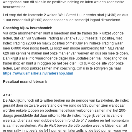
weegschaal van dit alles in de posi­tieve richt­ing en lat­en we een zeer sterke
beur­sweek na.
Let erop dat de komende
2
weken Wall Street
1
uur eerder start (
14
:
30
) en dus
1
uur eerder sluit (
21
:
00
) door dat daar al de zomer­ti­jd ingaat dit weekend.
Coach­ing bij uw beur­shan­del:
Via onze abon­nementen kunt u mee­doen met de trades die ik uitzet voor de
leden, dat kan via Sys­teem Trad­ing al vanaf €
1500
(meestal
1
posi­tie), met
Index Trad­ing €
2000
en max
2
posi­ties of met Guy en Polleke Trad­ing waar
men €
4000
voor nodig heeft. Er loopt een mooie aan­bied­ing tot
1
MEI
vanaf
€
29
om ken­nis te mak­en met onze manier van werken en dus om mee te doen.
Dan kri­jgt u alle info waaron­der de dagelijkse updates per mail, toe­gang tot de
trader­shop en kunt u inloggen op het besloten
FORUM
op de site voor onze
leden. Een mooi pakket samen met coach­ing. Om u in te schri­jven ga naar
https://​www​.usmar​kets​.nl/​t​r​a​d​e​r​s​h​o​p​.html
Resul­taat maand februari:
AEX
:
De
AEX
lijkt nu toch uit te willen breken na de peri­ode van kwakke­len, de index
ger­aakt door de zware weer­stand die we rond de
535
pun­ten zien want daar
wor­den enkele top­pen en bodems met elka­ar ver­bon­den samen met het
200
-
daags gemid­delde dat daar uitkomt. Nu de index mogelijk ver­lost is van die
weer­stand, er staat een dubbele bodem rond de
517
pun­ten en het momen­tum
is aan het ver­sterken. Als de
AEX
boven die
535
pun­ten weet te bli­jven dan zit
er een ral­ly in tot eerst de
541
pun­ten en lat­er zelfs tot de
550
pun­ten waar we