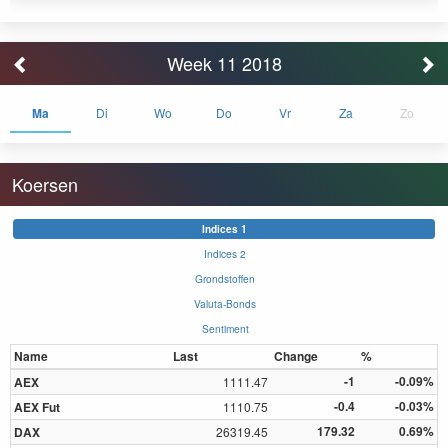
Week 11 2018
Ma
Di
Wo
Do
Vr
Za
Zo
Koersen
Indices 1
Indices 2
Grondstoffen
Valuta-Bonds
Sentiment
Name
Last
Change
%
-1
-0.09%
AEX
1111.47
-0.4
-0.03%
AEX Fut
1110.75
179.32
0.69%
DAX
26319.45