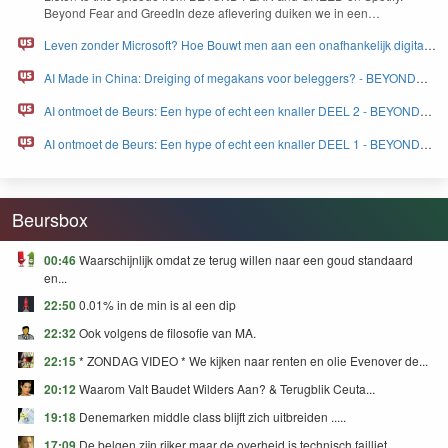
Beyond Fear and Greed­In deze aflev­er­ing duiken we in een…
Leven zonder Microsoft? Hoe Bouwt men aan een onafhankelijk digitaal
Europa - BEYOND FEAR and GREED
AI Made in China: Dreiging of megakans voor beleggers? - BEYOND
FEAR and GREED
AI ontmoet de Beurs: Een hype of echt een knaller DEEL 2 - BEYOND
FEAR and GREED
AI ontmoet de Beurs: Een hype of echt een knaller DEEL 1 - BEYOND
FEAR and GREED
Beursbox
00:46
Waarschijnlijk omdat ze terug willen naar een goud standaard
en...
22:50
0.01% in de min is al een dip
22:32
Ook volgens de filosofie van MA.
22:15
* ZONDAG VIDEO * We kijken naar renten en olie Evenover de...
20:12
Waarom Valt Baudet Wilders Aan? & Terugblik Ceuta...
19:18
Denemarken middle class blijft zich uitbreiden .....
17:09
De belgen zijn rijker maar de overheid is technisch failliet