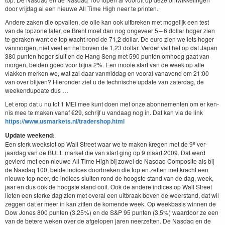
door vri­jdag al een nieuwe All Time High neer te printen.
Andere zak­en die opvallen, de olie kan ook uit­breken met mogelijk een test
van de top­zone lat­er, de Brent moet dan nog ongeveer
5
–
6
dol­lar hoger zien
te ger­ak­en want de top wacht rond de
71
,
2
dol­lar. De euro zien we iets hoger
van­mor­gen, niet veel en net boven de
1
,
23
dol­lar. Verder valt het op dat Japan
380
pun­ten hoger sluit en de Hang Seng met
590
pun­ten omhoog gaat van­
mor­gen, bei­den goed voor bij­na
2
%. Een mooie start van de week op alle
vlakken merken we, wat zal daar van­mid­dag en vooral vanavond om
21
:
00
van over bli­jven? Hieron­der ziet u de tech­nis­che update van zater­dag, de
week­endup­date dus …
Let erop dat u nu tot
1
MEI
mee kunt doen met onze abon­nementen om er ken­
nis mee te mak­en vanaf €
29
, schri­jf u van­daag nog in. Dat kan via de link
https://​www​.usmar​kets​.nl/​t​r​a​d​e​r​s​h​o​p​.html
Update week­end:
e
Een sterk week­slot op Wall Street waar we te mak­en kre­gen met de
9
ver­
jaardag van de
BULL
mar­ket die van start ging op
9
maart
2009
. Dat werd
gevierd met een nieuwe All Time High bij zow­el de Nas­daq Com­pos­ite als bij
de Nas­daq
100
, bei­de indices door­breken die top en zetten met kracht een
nieuwe top neer, de indices sluiten rond de hoog­ste stand van de dag, week,
jaar en dus ook de hoog­ste stand ooit. Ook de andere indices op Wall Street
lieten een sterke dag zien met over­al een uit­braak boven de weer­stand, dat wil
zeggen dat er meer in kan zit­ten de komende week. Op week­ba­sis win­nen de
Dow Jones
800
pun­ten (
3
,
25
%) en de S
&
P
95
pun­ten (
3
,
5
%) waar­door ze een
van de betere weken over de afgelopen jaren neerzetten. De Nas­daq en de