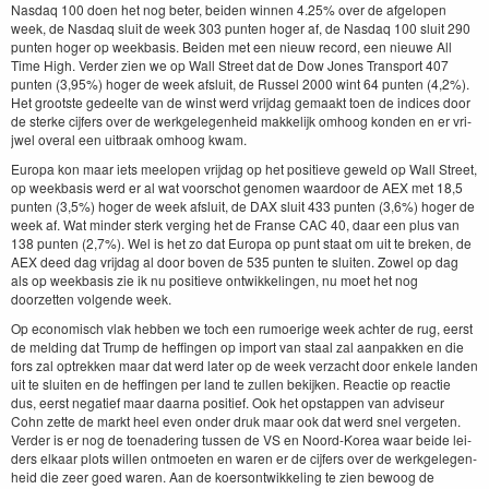
Nas­daq
100
doen het nog beter, bei­den win­nen
4
.
25
% over de afgelopen
week, de Nas­daq sluit de week
303
pun­ten hoger af, de Nas­daq
100
sluit
290
pun­ten hoger op week­ba­sis. Bei­den met een nieuw record, een nieuwe All
Time High. Verder zien we op Wall Street dat de Dow Jones Trans­port
407
pun­ten (
3
,
95
%) hoger de week afs­luit, de Rus­sel
2000
wint
64
pun­ten (
4
,
2
%).
Het groot­ste gedeelte van de winst werd vri­jdag gemaakt toen de indices door
de sterke cijfers over de werkgele­gen­heid makke­lijk omhoog kon­den en er vri­
jwel over­al een uit­braak omhoog kwam.
Europa kon maar iets meelopen vri­jdag op het posi­tieve geweld op Wall Street,
op week­ba­sis werd er al wat voorschot genomen waar­door de
AEX
met
18
,
5
pun­ten (
3
,
5
%) hoger de week afs­luit, de
DAX
sluit
433
pun­ten (
3
,
6
%) hoger de
week af. Wat min­der sterk verg­ing het de Franse
CAC
40
, daar een plus van
138
pun­ten (
2
,
7
%). Wel is het zo dat Europa op punt staat om uit te breken, de
AEX
deed dag vri­jdag al door boven de
535
pun­ten te sluiten. Zow­el op dag
als op week­ba­sis zie ik nu posi­tieve ontwik­kelin­gen, nu moet het nog
doorzetten vol­gende week.
Op economisch vlak hebben we toch een rumo­erige week achter de rug, eerst
de meld­ing dat Trump de heffin­gen op import van staal zal aan­pakken en die
fors zal optrekken maar dat werd lat­er op de week verzacht door enkele lan­den
uit te sluiten en de heffin­gen per land te zullen bek­ijken. Reac­tie op reac­tie
dus, eerst negatief maar daar­na posi­tief. Ook het opstap­pen van adviseur
Cohn zette de markt heel even onder druk maar ook dat werd snel ver­geten.
Verder is er nog de toe­nader­ing tussen de
VS
en Noord-Korea waar bei­de lei­
ders elka­ar plots willen ont­moeten en waren er de cijfers over de werkgele­gen­
heid die zeer goed waren. Aan de koer­son­twik­kel­ing te zien bewoog de