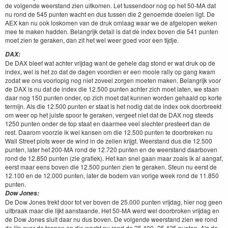
de vol­gende weer­stand zien uitkomen. Let tussendoor nog op het
50
-MA
dat
nu rond de
545
pun­ten wacht en dus tussen die
2
genoemde doe­len ligt. De
AEX
kan nu ook loskomen van de druk omlaag waar we de afgelopen weken
mee te mak­en had­den. Belan­grijk detail is dat de index boven die
541
pun­ten
moet zien te ger­ak­en, dan zit het wel weer goed voor een tijdje.
DAX
:
De
DAX
bleef wat achter vri­jdag want de gehele dag stond er wat druk op de
index, wel is het zo dat de dagen voor­di­en er een mooie ral­ly op gang kwam
zodat we ons voor­lop­ig nog niet zoveel zor­gen moeten mak­en. Belan­grijk voor
de
DAX
is nu dat de index die
12
.
500
pun­ten achter zich moet lat­en, we staan
daar nog
150
pun­ten onder, op zich moet dat kun­nen wor­den gehaald op korte
ter­mi­jn. Als die
12
.
500
pun­ten er staat is het nodig dat de index ook door­breekt
om weer op het juiste spoor te ger­ak­en, vergeet niet dat de
DAX
nog steeds
1250
pun­ten onder de top staat en daarmee veel slechter presteert dan de
rest. Daarom voorzie ik wel kansen om die
12
.
500
pun­ten te door­breken nu
Wall Street plots weer de wind in de zeilen kri­jgt. Weer­stand dus die
12
.
500
pun­ten, lat­er het
200
-MA
rond de
12
.
720
pun­ten en de weer­stand daar­boven
rond de
12
.
850
pun­ten (zie grafiek). Het kan snel gaan maar zoals ik al aan­gaf,
eerst maar eens boven die
12
.
500
pun­ten zien te ger­ak­en. Ste­un nu eerst de
12
.
100
en de
12
.
000
pun­ten, lat­er de bodem van vorige week rond de
11
.
850
pun­ten.
Dow Jones:
De Dow Jones trekt door tot ver boven de
25
.
000
pun­ten vri­jdag, hier nog geen
uit­braak maar die lijkt aanstaande. Het
50
-MA
werd wel door­bro­ken vri­jdag en
de Dow Jones sluit daar nu dus boven. De vol­gende weer­stand zien we rond
de lijn over de top­pen en die wacht nu rond de
25
.
400
−
25
.
425
pun­ten. Als de