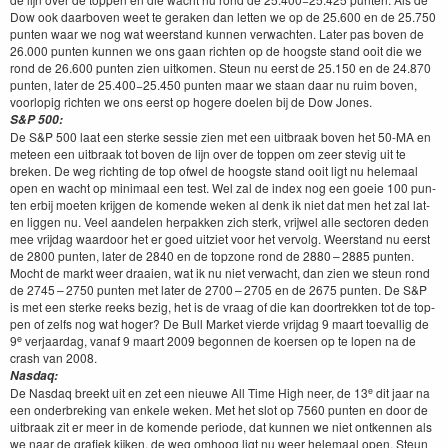
Dow ook daar­boven weet te ger­ak­en dan let­ten we op de
25
.
600
en de
25
.
750
pun­ten waar we nog wat weer­stand kun­nen verwacht­en. Lat­er pas boven de
26
.
000
pun­ten kun­nen we ons gaan richt­en op de hoog­ste stand ooit die we
rond de
26
.
600
pun­ten zien uitkomen. Ste­un nu eerst de
25
.
150
en de
24
.
870
pun­ten, lat­er de
25
.
400
−
25
.
450
pun­ten maar we staan daar nu ruim boven,
voor­lop­ig richt­en we ons eerst op hogere doe­len bij de Dow Jones.
S
&
P
500
:
De S
&
P
500
laat een sterke sessie zien met een uit­braak boven het
50
-MA
en
meteen een uit­braak tot boven de lijn over de top­pen om zeer ste­vig uit te
breken. De weg richt­ing de top ofwel de hoog­ste stand ooit ligt nu hele­maal
open en wacht op min­i­maal een test. Wel zal de index nog een goeie
100
pun­
ten erbij moeten kri­j­gen de komende weken al denk ik niet dat men het zal lat­
en liggen nu. Veel aan­de­len her­pakken zich sterk, vri­jwel alle sec­toren deden
mee vri­jdag waar­door het er goed uitzi­et voor het ver­volg. Weer­stand nu eerst
de
2800
pun­ten, lat­er de
2840
en de top­zone rond de
2880
–
2885
pun­ten.
Mocht de markt weer draaien, wat ik nu niet verwacht, dan zien we ste­un rond
de
2745
–
2750
pun­ten met lat­er de
2700
–
2705
en de
2675
pun­ten. De S
&
P
is met een sterke reeks bezig, het is de vraag of die kan doortrekken tot de top­
pen of zelfs nog wat hoger? De Bull Mar­ket vierde vri­jdag
9
maart toe­val­lig de
e
9
ver­jaardag, vanaf
9
maart
2009
begonnen de koersen op te lopen na de
crash van
2008
.
Nas­daq:
e
De Nas­daq breekt uit en zet een nieuwe All Time High neer, de
13
dit jaar na
een onder­brek­ing van enkele weken. Met het slot op
7560
pun­ten en door de
uit­braak zit er meer in de komende peri­ode, dat kun­nen we niet ontken­nen als
we naar de grafiek kijken, de weg omhoog ligt nu weer hele­maal open. Ste­un