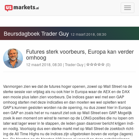
Toggle
naviga
Beursdagboek Trader Guy
12 maart 2018, 08:30
Futures sterk voorbeurs, Europa kan verder
omhoog
12 maart 2018, 08:30 | Trader Guy |
(0)
Van­mor­gen zien we dat de futures hoger ope­nen, zow­el op Wall Street na de
sterke sessie van vri­jdag als nu ook hier in Europa waar de
AEX
en de
DAX
een mooie plus lat­en zien voor­beurs. De indices gaan wel met een
GAP
omhoog starten met deze indi­caties en dan moeten we wel oplet­ten want
GAP’s kun­nen ges­loten wor­den na de open­ing, nu dus zow­el hier in Europa
een
GAP
en zoals het er nu naaruit ziet ook op Wall Street een
GAP
. Mogelijk
zoek ik een moment om winst te nemen op de
LONG
posi­ties die nu lopen om
lat­er wat lager weer in te stap­pen, de leden gaan daarover bericht kri­j­gen indi­
en nodig. Voor­lop­ig dus een sterke markt met op Wall Street de zoek­toch richt­
ing de All Time Highs nu de indices zijn uit­ge­bro­ken boven de vorige (lagere)
top. De Nas­daq en de Nas­daq
100
lopen al vooruit op deze ontwik­kelin­gen