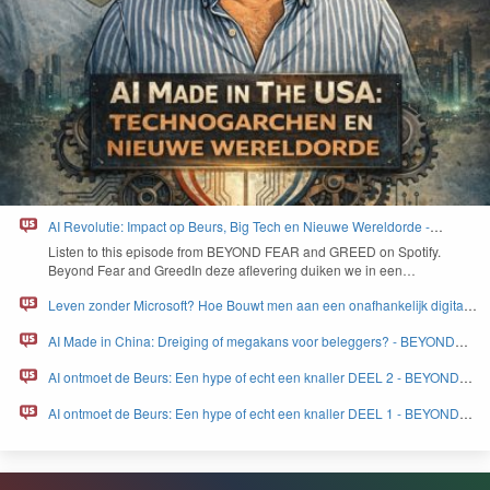
AI Revolutie: Impact op Beurs, Big Tech en Nieuwe Wereldorde -
BEYOND FEAR and GREED
Lis­ten to this episode from
BEYOND
FEAR
and
GREED
on Spo­ti­fy.
Beyond Fear and Greed­In deze aflev­er­ing duiken we in een…
Leven zonder Microsoft? Hoe Bouwt men aan een onafhankelijk digitaal
Europa - BEYOND FEAR and GREED
AI Made in China: Dreiging of megakans voor beleggers? - BEYOND
FEAR and GREED
AI ontmoet de Beurs: Een hype of echt een knaller DEEL 2 - BEYOND
FEAR and GREED
AI ontmoet de Beurs: Een hype of echt een knaller DEEL 1 - BEYOND
FEAR and GREED