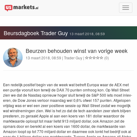
Toggle
naviga
Beursdagboek Trader Guy
13 maart 2018, 08:59
Beurzen behouden winst van vorige week
13 maart 2018, 08:59 | Trader Guy |
(0)
Een redelijk posi­tief begin van de week wat betre­ft Europa waar de
AEX
met
een pun­t­je vooruit kon ter­wi­jl de
DAX
70
pun­ten omhoog kon. Op Wall Street
zien we dat de Nas­daq opnieuw hoger sluit ter­wi­jl de S
&
P
500
iets moet inlev­
eren, de Dow Jones ver­loor maandag wel
0
,
6
% ofwel
157
pun­ten. Afgelopen
vri­jdag was er wel een zeer posi­tieve sessie op Wall Street zodat we mogelijk
wat win­st­ne­min­gen zien. Wel is het zo dat de tech aan­de­len zeer sterk bli­jven
presteren, zo ger­aakt Apple al aan een koers van
181
dol­lar waar­door de
mark­t­waarde oploopt tot maar lief­st
913
mil­jard dol­lar, ook Ama­zon zet de
opmars door en bereikt al een koers van
1600
dol­lar, de mark­t­waarde van
Ama­zon loopt op tot
770
mil­jard dol­lar en daarmee ook lonkt het bedri­jf ook al
naar de
1
biljoen dol­lar aan mark­t­waarde. Tussen Apple en Ama­zon zit Alpha­