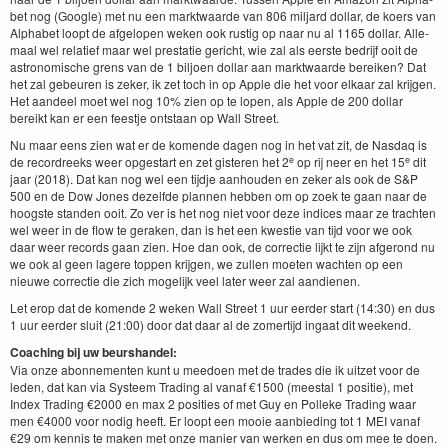
bet nog (Google) met nu een mark­t­waarde van
806
mil­jard dol­lar, de koers van
Alpha­bet loopt de afgelopen weken ook rustig op naar nu al
1165
dol­lar. Alle­
maal wel relatief maar wel presta­tie gericht, wie zal als eerste bedri­jf ooit de
astronomis­che grens van de
1
biljoen dol­lar aan mark­t­waarde bereiken? Dat
het zal gebeuren is zek­er, ik zet toch in op Apple die het voor elka­ar zal kri­j­gen.
Het aan­deel moet wel nog
10
% zien op te lopen, als Apple de
200
dol­lar
bereikt kan er een feestje ontstaan op Wall Street.
Nu maar eens zien wat er de komende dagen nog in het vat zit, de Nas­daq is
e
e
de recor­dreeks weer opges­tart en zet gis­teren het
2
op rij neer en het
15
dit
jaar (
2018
). Dat kan nog wel een tijd­je aan­houden en zek­er als ook de S
&
P
500
en de Dow Jones dezelfde plan­nen hebben om op zoek te gaan naar de
hoog­ste standen ooit. Zo ver is het nog niet voor deze indices maar ze tra­cht­en
wel weer in de flow te ger­ak­en, dan is het een kwest­ie van tijd voor we ook
daar weer records gaan zien. Hoe dan ook, de cor­rec­tie lijkt te zijn afgerond nu
we ook al geen lagere top­pen kri­j­gen, we zullen moeten wacht­en op een
nieuwe cor­rec­tie die zich mogelijk veel lat­er weer zal aandienen.
Let erop dat de komende
2
weken Wall Street
1
uur eerder start (
14
:
30
) en dus
1
uur eerder sluit (
21
:
00
) door dat daar al de zomer­ti­jd ingaat dit weekend.
Coach­ing bij uw beur­shan­del:
Via onze abon­nementen kunt u mee­doen met de trades die ik uitzet voor de
leden, dat kan via Sys­teem Trad­ing al vanaf €
1500
(meestal
1
posi­tie), met
Index Trad­ing €
2000
en max
2
posi­ties of met Guy en Polleke Trad­ing waar
men €
4000
voor nodig heeft. Er loopt een mooie aan­bied­ing tot
1
MEI
vanaf
€
29
om ken­nis te mak­en met onze manier van werken en dus om mee te doen.