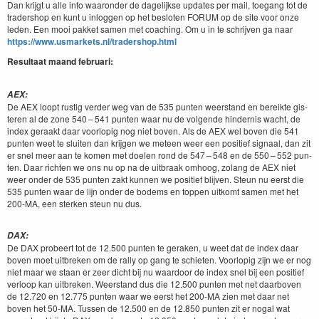
Dan kri­jgt u alle info waaron­der de dagelijkse updates per mail, toe­gang tot de
trader­shop en kunt u inloggen op het besloten
FORUM
op de site voor onze
leden. Een mooi pakket samen met coach­ing. Om u in te schri­jven ga naar
https://​www​.usmar​kets​.nl/​t​r​a​d​e​r​s​h​o​p​.html
Resul­taat maand februari:
AEX
:
De
AEX
loopt rustig verder weg van de
535
pun­ten weer­stand en bereik­te gis­
teren al de zone
540
–
541
pun­ten waar nu de vol­gende hin­der­nis wacht, de
index ger­aakt daar voor­lop­ig nog niet boven. Als de
AEX
wel boven die
541
pun­ten weet te sluiten dan kri­j­gen we meteen weer een posi­tief sig­naal, dan zit
er snel meer aan te komen met doe­len rond de
547
–
548
en de
550
–
552
pun­
ten. Daar richt­en we ons nu op na de uit­braak omhoog, zolang de
AEX
niet
weer onder de
535
pun­ten zakt kun­nen we posi­tief bli­jven. Ste­un nu eerst die
535
pun­ten waar de lijn onder de bodems en top­pen uitkomt samen met het
200
-MA
, een sterken ste­un nu dus.
DAX
:
De
DAX
probeert tot de
12
.
500
pun­ten te ger­ak­en, u weet dat de index daar
boven moet uit­breken om de ral­ly op gang te schi­eten. Voor­lop­ig zijn we er nog
niet maar we staan er zeer dicht bij nu waar­door de index snel bij een posi­tief
ver­loop kan uit­breken. Weer­stand dus die
12
.
500
pun­ten met net daar­boven
de
12
.
720
en
12
.
775
pun­ten waar we eerst het
200
-MA
zien met daar net
boven het
50
-MA
. Tussen de
12
.
500
en de
12
.
850
pun­ten zit er nogal wat