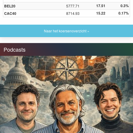
17.51
0.3%
BEL20
5777.71
15.22
0.17%
CAC40
8714.93
Naar het koersenoverzicht »
Podcasts