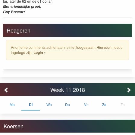
lar, lat­er de
62
en de
61
dol­lar.
Met vrien­delijke groet,
Guy Boscart
Reageren
Anonieme comments achterlaten is niet toegestaan. Hiervoor moet u
ingelogd zijn.
Login »
Week 11 2018
Ma
Di
Wo
Do
Vr
Za
Zo
Koersen