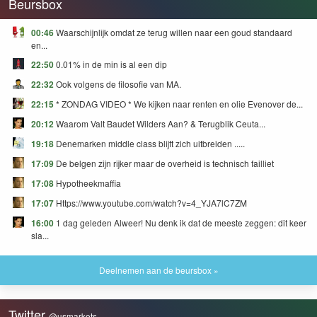
Beursbox
00:46
Waarschijnlijk omdat ze terug willen naar een goud standaard
en...
22:50
0.01% in de min is al een dip
22:32
Ook volgens de filosofie van MA.
22:15
* ZONDAG VIDEO * We kijken naar renten en olie Evenover de...
20:12
Waarom Valt Baudet Wilders Aan? & Terugblik Ceuta...
19:18
Denemarken middle class blijft zich uitbreiden .....
17:09
De belgen zijn rijker maar de overheid is technisch failliet
17:08
Hypotheekmaffia
17:07
Https://www.youtube.com/watch?v=4_YJA7lC7ZM
16:00
1 dag geleden Alweer! Nu denk ik dat de meeste zeggen: dit keer
sla...
Deelnemen aan de beursbox »
Twitter
@usmarkets