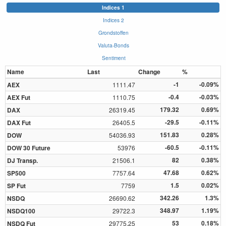
Indices 1
Indices 2
Grondstoffen
Valuta-Bonds
Sentiment
Name
Last
Change
%
-1
-0.09%
AEX
1111.47
-0.4
-0.03%
AEX Fut
1110.75
179.32
0.69%
DAX
26319.45
-29.5
-0.11%
DAX Fut
26405.5
151.83
0.28%
DOW
54036.93
-60.5
-0.11%
DOW 30 Future
53976
82
0.38%
DJ Transp.
21506.1
47.68
0.62%
SP500
7757.64
1.5
0.02%
SP Fut
7759
342.26
1.3%
NSDQ
26690.62
348.97
1.19%
NSDQ100
29722.3
53
0.18%
NSDQ Fut
29775.25