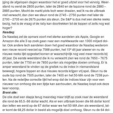
jging de afgelopen dagen waar­door het er goed uitzi­et voor het ver­volg. Weer­
stand nu eerst de
2800
pun­ten, lat­er de
2840
en de top­zone rond de
2880
–
2885
pun­ten. Mocht de markt plots toch weer draaien, wat ik na de uit­braak
niet verwacht, dan zien we ste­un rond de
2745
–
2750
pun­ten met lat­er de
2700
–
2705
en de
2675
pun­ten als ste­un. De S
&
P is dus met een sterke reeks
bezig, het is de vraag of de ral­ly kan doortrekken tot de top­pen of zelfs nog wat
hoger?
Nas­daq:
De Nas­daq zet de opmars voort met sterke aan­de­len als Apple, Google en
Ama­zon die alle
3
op zoek gaan naar een mark­t­waarde van
1000
mil­jard dol­
lar. Ook andere tech aan­de­len doen het goed waar­door de Nas­daq wederom
e
een nieuw record neerzet op
7588
pun­ten, het
15
dit jaar alweer en nu de
nieuwe reeks lijkt opges­tart komen er waarschi­jn­lijk nog veel meer records bij
dit jaar. De eerste weer­stand die ik nu verwacht zien we rond de
7650
–
7675
pun­ten, lat­er de
7750
en de
7850
pun­ten als mogelijke doe­len omhoog. Er is
amper weer­stand te vin­den op de grafiek nu de index in nie­mand­s­land
beweegt, hogere top­pen en dus nieuwe records kri­j­gen vrij spel. Ste­un nu de
oude top rond de
7505
pun­ten, lat­er de
7400
en het
50
-MA
rond de
7238
pun­
ten. Na de redelijke cor­rec­tie lijkt het erop dat de indices klaar zijn voor een
nieuw­er run omhoog die een tijd­je kan aan­houden, de Nas­daq loopt ook deze
keer voorop.
Brent olie:
De olie doet een stap­je terug maandag maar bli­jft op zoek naar de weer­stand
die rond de
65
,
5
−
66
dol­lar wacht. Als er een uit­braak boven die
66
dol­lar komt
dan let­ten we eerst op de
67
dol­lar waar we het
50
-MA
zien als weer­stand, lat­
er komt de
68
,
25
dol­lar in beeld als mogelijk doel omhoog. Ste­un nu de
64
dol­