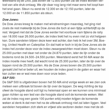
weer­stand bij de
DAX
, pas boven de
12
.
850
pun­ten zal de index wor­den ver­
lost van alle druk omlaag. We zijn daar nog lang niet maar eens het loopt kan
het snel gaan. Ste­un nu eerst de
12
.
300
en de
12
.
150
pun­ten, lat­er de
12
.
000
en de
11
.
850
pun­ten als steun.
Dow Jones:
De Dow Jones kreeg te mak­en met win­st­ne­min­gen maandag, het ging niet
zoals de rest makke­lijk bij de Dow Jones die toch al een tijd­je achterbli­jft op de
rest. Vergeet niet dat de Dow Jones eerder het voor­touw nam tij­dens de ral­ly
van
18
.
000
naar
26
.
000
pun­ten, de index trekt het nu even niet zo vlot het­geen
kan. Dure aan­de­len bli­jven deze keer wat achter, dan heb ik het over
3
M
, Boe­
ing, Unit­ed Health en Cater­pil­lar. En dat hakt er toch in bij de Dow Jones als de
index het zon­der deze voor de index zwaargewicht­en moet doen. Ste­un nu de
25
.
000
pun­ten met daar net onder de
24
.
870
pun­ten, lat­er de lijn onder de
bodems rond de
24
.
500
−
24
.
550
pun­ten. Weer­stand eerst het
50
-MA
waar de
index moeite mee heeft, dat wacht rond de
25
.
300
pun­ten, lat­er de lijn over de
top­pen rond de
25
.
500
pun­ten. Als de Dow Jones boven die
25
.
500
pun­ten
ger­aakt ziet het er beter uit, we houden de index goed in de gat­en en waar het
kan zullen we er wat mee doen voor onze leden.
S
&
P
500
:
De S
&
P
500
is uit­ge­bro­ken boven het
50
-MA
eind vorige week en we zien ook
meteen een uit­braak tot boven de lijn over de top­pen. De weg richt­ing de top
ofwel de hoog­ste stand ooit ligt nu hele­maal open en we kun­nen ons min­i­maal
gaan richt­en op een test van die hoog­ste stand ooit de komende weken. Wel
zal de index nog een goeie
100
pun­ten erbij moeten kri­j­gen de komende
weken al denk ik dat men het na de uit­braak omhoog niet zal lat­en liggen. Veel
aan­de­len her­pakken zich sterk en vri­jwel alle sec­toren deden mee met de sti­