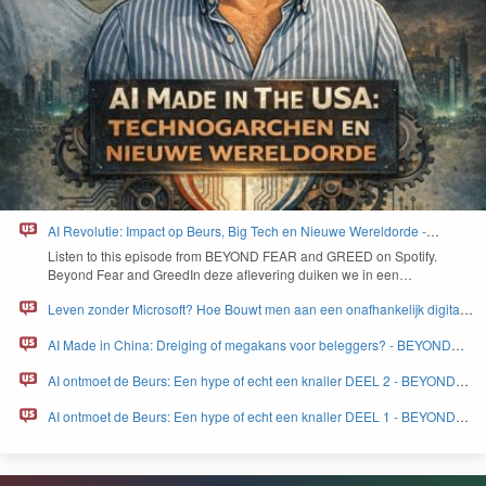
AI Revolutie: Impact op Beurs, Big Tech en Nieuwe Wereldorde -
BEYOND FEAR and GREED
Lis­ten to this episode from
BEYOND
FEAR
and
GREED
on Spo­ti­fy.
Beyond Fear and Greed­In deze aflev­er­ing duiken we in een…
Leven zonder Microsoft? Hoe Bouwt men aan een onafhankelijk digitaal
Europa - BEYOND FEAR and GREED
AI Made in China: Dreiging of megakans voor beleggers? - BEYOND
FEAR and GREED
AI ontmoet de Beurs: Een hype of echt een knaller DEEL 2 - BEYOND
FEAR and GREED
AI ontmoet de Beurs: Een hype of echt een knaller DEEL 1 - BEYOND
FEAR and GREED