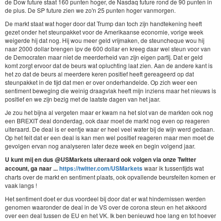
de Dow future staat 160 punten hoger, de Nasdaq future rond de 90 punten in
de plus. De SP future zien we zo'n 25 punten hoger vanmorgen.
De markt staat wat hoger door dat Trump dan toch zijn handtekening heeft
gezet onder het steunpakket voor de Amerikaanse economie, vorige week
weigerde hij dat nog. Hij wou meer geld vrijmaken, de steuncheque wou hij
naar 2000 dollar brengen ipv de 600 dollar en kreeg daar wel steun voor van
de Democraten maar niet de meerderheid van zijn eigen partij. Dat er geld
komt zorgt ervoor dat de beurs wat opluchting laat zien. Aan de andere kant is
het zo dat de beurs al meerdere keren positief heeft gereageerd op dat
steunpakket in de tijd dat men er over onderhandelde. Op zich weer een
sentiment beweging die weinig draagvlak heeft mijn inziens maar het nieuws is
positief en we zijn bezig met de laatste dagen van het jaar.
Je zou het bijna al vergeten maar er kwam na het slot van de markten ook nog
een BREXIT deal donderdag, ook daar moet de markt nog even op reageren
uiteraard. De deal is er eentje waar er heel veel water bij de wijn werd gedaan.
Op het feit dat er een deal is kan men wel positief reageren maar men moet de
gevolgen ervan nog analyseren later deze week en begin volgend jaar.
U kunt mij en dus @USMarkets uiteraard ook volgen via onze Twitter
account, ga naar ...
https://twitter.com/USMarkets
waar ik tussentijds wat
charts over de markt en sentiment plaats, ook opvallende beursfeiten komen er
vaak langs !
Het sentiment doet er dus voordeel bij door dat er wat hindernissen werden
genomen waaronder de deal in de VS over de corona steun en het akkoord
over een deal tussen de EU en het VK. Ik ben benieuwd hoe lang en tot hoever