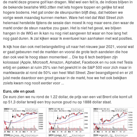
de markt deze groene golf kan dragen. Wat wel een feit is, de indices blijven in
de bekende bearishe WIG zitten met iets hogere toppen en gelijke tot wat
hogere bodems. Het gat onder de steunpunten blijft diep, dat hebben we
vorige week maandag kunnen merken. Ware het niet dat Wall Street zich
helemaal herstelde tijdens de sessie dan moest ik nog maar eens zien waar de
markt onder de steun naartoe zou gaan. Het is niet het geval, we blijven
hangen in de WIG en ik kan nu nog niet aangeven tot waar en hoe lang het
nog gaat duren. Ik zal kijken waar ik eventueel kan aanhaken met wat posities.
Ik kijk hoe dan ook met belangstelling uit naar het nieuwe jaar 2021, vooral wat
er gaat gebeuren met de markten en vooral de grote tech aandelen die hoe
dan ook veel te hoog staan momenteel ... Die top 6 tech bedrijven zijn
kolossaal (Apple, Microsoft, Amazon, Alphabet, Facebook en nu ook met Tesla
erbij) en pakken al ruim 25% van het gewicht in de S&P 500 voor zich maar in
marktwaarde al rond de 50% van heel Wall Street. Zeer beangstigend en er zit
juist mede daardoor een groot gevaar in de markt, hoe we het ook bekijken
zoiets kwam nog nooit eerder voor ...
Euro, olie en goud:
De euro zien we nu rond de 1.22 dollar, de prijs van een vat Brent olie komt uit
op 51,3 dollar terwijl een troy ounce goud nu op 1888 dollar staat.