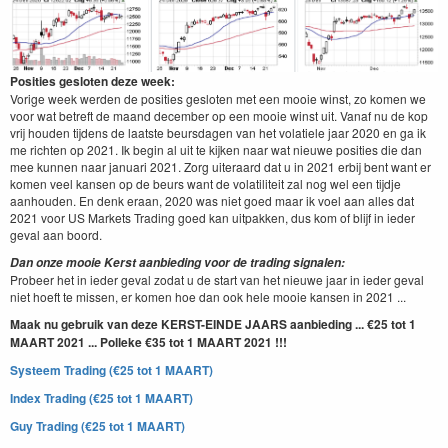
Posities gesloten deze week:
Vorige week werden de posities gesloten met een mooie winst, zo komen we
voor wat betreft de maand december op een mooie winst uit. Vanaf nu de kop
vrij houden tijdens de laatste beursdagen van het volatiele jaar 2020 en ga ik
me richten op 2021. Ik begin al uit te kijken naar wat nieuwe posities die dan
mee kunnen naar januari 2021. Zorg uiteraard dat u in 2021 erbij bent want er
komen veel kansen op de beurs want de volatiliteit zal nog wel een tijdje
aanhouden. En denk eraan, 2020 was niet goed maar ik voel aan alles dat
2021 voor US Markets Trading goed kan uitpakken, dus kom of blijf in ieder
geval aan boord.
Dan onze mooie Kerst aanbieding voor de trading signalen:
Probeer het in ieder geval zodat u de start van het nieuwe jaar in ieder geval
niet hoeft te missen, er komen hoe dan ook hele mooie kansen in 2021 ...
Maak nu gebruik van deze KERST-EINDE JAARS aanbieding ... €25 tot 1
MAART 2021 ... Polleke €35 tot 1 MAART 2021 !!!
Systeem Trading (€25 tot 1 MAART)
Index Trading (€25 tot 1 MAART)
Guy Trading (€25 tot 1 MAART)