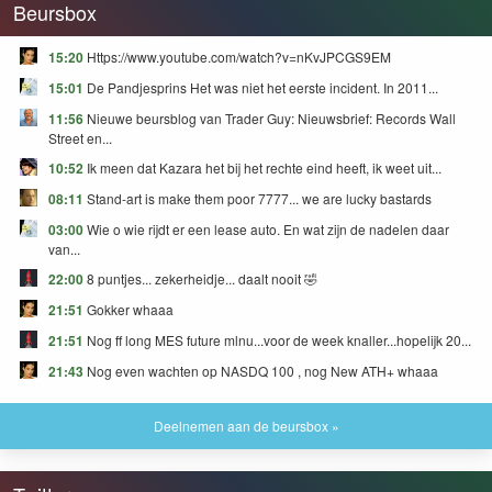
Beursbox
15:20
Https://www.youtube.com/watch?v=nKvJPCGS9EM
15:01
De Pandjesprins Het was niet het eerste incident. In 2011...
11:56
Nieuwe beursblog van Trader Guy: Nieuwsbrief: Records Wall
Street en...
10:52
Ik meen dat Kazara het bij het rechte eind heeft, ik weet uit...
08:11
Stand-art is make them poor 7777... we are lucky bastards
03:00
Wie o wie rijdt er een lease auto. En wat zijn de nadelen daar
van...
22:00
8 puntjes... zekerheidje... daalt nooit 🤣
21:51
Gokker whaaa
21:51
Nog ff long MES future mlnu...voor de week knaller...hopelijk 20...
21:43
Nog even wachten op NASDQ 100 , nog New ATH+ whaaa
Deelnemen aan de beursbox »