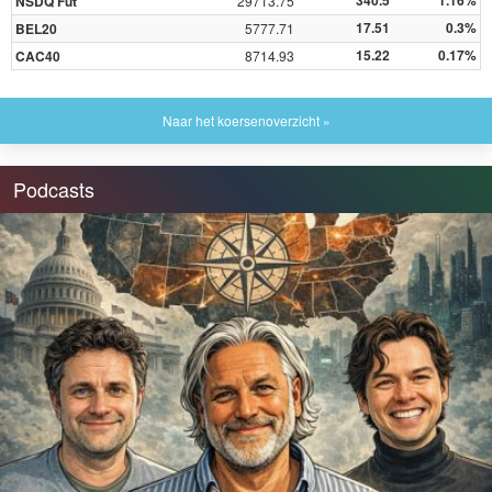
340.5
1.16%
NSDQ Fut
29713.75
17.51
0.3%
BEL20
5777.71
15.22
0.17%
CAC40
8714.93
Naar het koersenoverzicht »
Podcasts