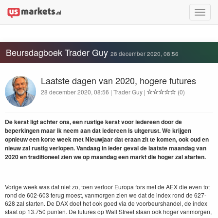
Toggle
naviga
Beursdagboek Trader Guy
28 december 2020, 08:56
Laatste dagen van 2020, hogere futures
28 december 2020, 08:56 | Trader Guy |
(0)
De kerst ligt achter ons, een rustige kerst voor iedereen door de
beperkingen maar ik neem aan dat iedereen is uitgerust. We krijgen
opnieuw een korte week met Nieuwjaar dat eraan zit te komen, ook oud en
nieuw zal rustig verlopen. Vandaag in ieder geval de laatste maandag van
2020 en traditioneel zien we op maandag een markt die hoger zal starten.
Vorige week was dat niet zo, toen verloor Europa fors met de AEX die even tot
rond de 602-603 terug moest, vanmorgen zien we dat de index rond de 627-
628 zal starten. De DAX doet het ook goed via de voorbeurshandel, de index
staat op 13.750 punten. De futures op Wall Street staan ook hoger vanmorgen,