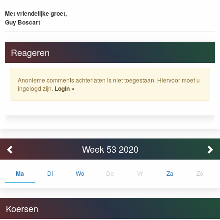
Met vriendelijke groet,
Guy Boscart
Reageren
Anonieme comments achterlaten is niet toegestaan. Hiervoor moet u
ingelogd zijn.
Login »
Week 53 2020
Ma
Di
Wo
Do
Vr
Za
Zo
Koersen