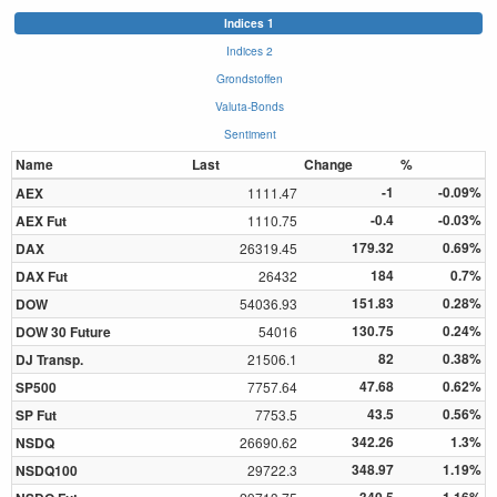
Indices 1
Indices 2
Grondstoffen
Valuta-Bonds
Sentiment
Name
Last
Change
%
-1
-0.09%
AEX
1111.47
-0.4
-0.03%
AEX Fut
1110.75
179.32
0.69%
DAX
26319.45
184
0.7%
DAX Fut
26432
151.83
0.28%
DOW
54036.93
130.75
0.24%
DOW 30 Future
54016
82
0.38%
DJ Transp.
21506.1
47.68
0.62%
SP500
7757.64
43.5
0.56%
SP Fut
7753.5
342.26
1.3%
NSDQ
26690.62
348.97
1.19%
NSDQ100
29722.3