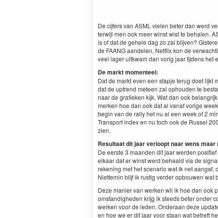
De cijfers van ASML vielen beter dan werd v
terwijl men ook meer winst wist te behalen. 
is of dat de gehele dag zo zal blijven? Giste
de FAANG aandelen, Netflix kon de verwachti
veel lager uitkwam dan vorig jaar tijdens het
De markt momenteel:
Dat de markt even een stapje terug doet lijkt
dat de uptrend meteen zal ophouden te bestaa
naar de grafieken kijk. Wat dan ook belangrijk
merken hoe dan ook dat al vanaf vorige week 
begin van de rally het nu al een week of 2 m
Transport index en nu toch ook de Russel 200
zien.
Resultaat dit jaar verloopt naar wens maar 
De eerste 3 maanden dit jaar werden positie
elkaar dat er winst werd behaald via de signa
rekening met het scenario wat ik net aangaf,
Niettemin blijf ik rustig verder opbouwen wat b
Deze manier van werken wil ik hoe dan ook 
omstandigheden krijg ik steeds beter onder co
werken voor de leden. Onderaan deze update
en hoe we er dit jaar voor staan wat betreft h