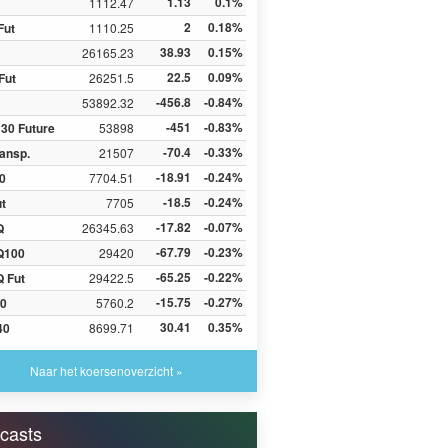
1.13
0.1%
1112.47
2
0.18%
Fut
1110.25
38.93
0.15%
26165.23
22.5
0.09%
Fut
26251.5
-456.8
-0.84%
53892.32
-451
-0.83%
30 Future
53898
-70.4
-0.33%
ansp.
21507
-18.91
-0.24%
0
7704.51
-18.5
-0.24%
ut
7705
-17.82
-0.07%
Q
26345.63
-67.79
-0.23%
Q100
29420
-65.25
-0.22%
 Fut
29422.5
-15.75
-0.27%
0
5760.2
30.41
0.35%
40
8699.71
Naar het koersenoverzicht »
casts