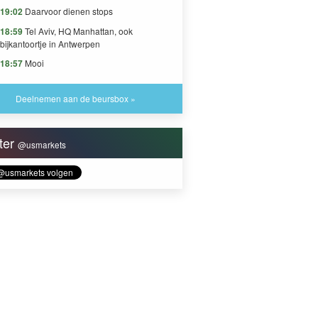
19:02
Daarvoor dienen stops
18:59
Tel Aviv, HQ Manhattan, ook
bijkantoortje in Antwerpen
18:57
Mooi
Deelnemen aan de beursbox »
tter
@usmarkets