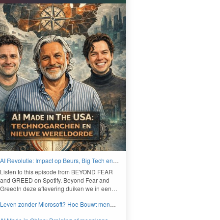
AI Revolutie: Impact op Beurs, Big Tech en
Nieuwe Wereldorde - BEYOND FEAR and
Lis­ten to this episode from
BEYOND
FEAR
GREED
and
GREED
on Spo­ti­fy. Beyond Fear and
Greed­In deze aflev­er­ing duiken we in een…
Leven zonder Microsoft? Hoe Bouwt men
aan een onafhankelijk digitaal Europa -