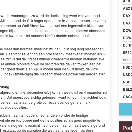
AEX
AEX 
erwacht vanmorgen, zo werd de doelstelling weer wat verhoogd
DAX
ASML kan rond de €10 hoger openen zo te zien voorbeurs, de vraag
DAX 
ren nabeurs op Wall Street kwam er wel een tegenvaller bij een van
DOW
ngen bij lange na niet halen door dat het aantal nieuwe abonnees
 eerste kwartaal. Het aandeel Netflix daalde nabeurs 11%.
DOW 
DJ Tr
 me meer dan normaal maar het wil natuurlijk nog lang niet zeggen
SP50
n. Daarvoor zal er nog een procent of 2 meer vanaf moeten als ik
 zal zijn is dat de indices minder divergentie moeten vertonen. We
SP F
er enkele pioniers ofwel de sectoren die de kar trokken aan het
NSD
inder goed doen. Dan kijk ik vooral naar de SOX index, de Dow
0 index (small-caps) die niet echt meer de power van eerder laten
NSD
NSDQ
rustig:
BEL2
f afgerond en met december erbij komen we nu uit op 4 maanden na
CAC
len. Dat moest voorzichtig gebeuren want ik hou in het achterhoofd
 over een aanstaande grote correctie over de gehele markt.
etreft de posities.
proberen aan te houden, het handelen onder de huidige
ntrole en ik probeer met kleine posities zo als goed mogelijk te
 ziet u nog een overzicht met hoe de maand maart werd afgerond
Pod
et resultaat via de signalen die we naar onze leden versturen.