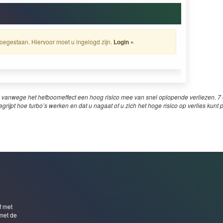
oegestaan. Hiervoor moet u ingelogd zijn.
Login »
 vanwege het hefboomeffect een hoog risico mee van snel oplopende verliezen. 7 o
egrijpt hoe turbo’s werken en dat u nagaat of u zich het hoge risico op verlies kunt 
f met
met de