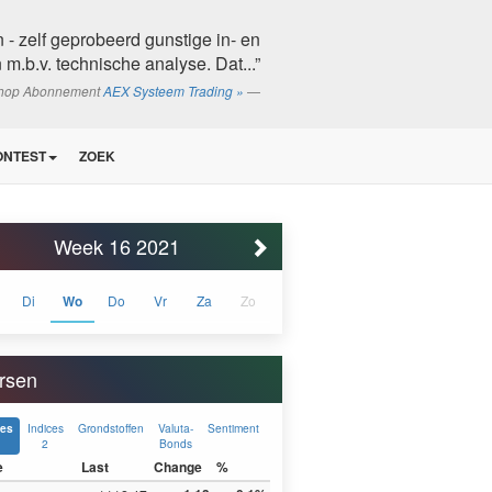
en - zelf geprobeerd gunstige in- en
m.b.v. technische analyse. Dat...”
shop Abonnement
AEX Systeem Trading »
ONTEST
ZOEK
Week 16 2021
Di
Wo
Do
Vr
Za
Zo
rsen
Indices
Grondstoffen
Valuta-
Sentiment
ces
2
Bonds
e
Last
Change
%