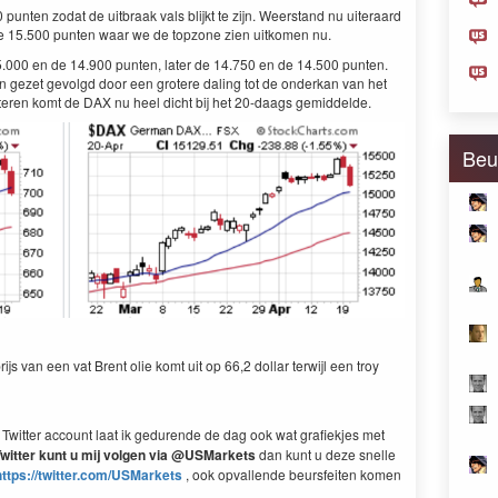
unten zodat de uitbraak vals blijkt te zijn. Weerstand nu uiteraard
de 15.500 punten waar we de topzone zien uitkomen nu.
.000 en de 14.900 punten, later de 14.750 en de 14.500 punten.
 gezet gevolgd door een grotere daling tot de onderkan van het
teren komt de DAX nu heel dicht bij het 20-daags gemiddelde.
Beu
js van een vat Brent olie komt uit op 66,2 dollar terwijl een troy
Twitter account laat ik gedurende de dag ook wat grafiekjes met
witter kunt u mij volgen via @USMarkets
dan kunt u deze snelle
https://twitter.com/USMarkets
, ook opvallende beursfeiten komen