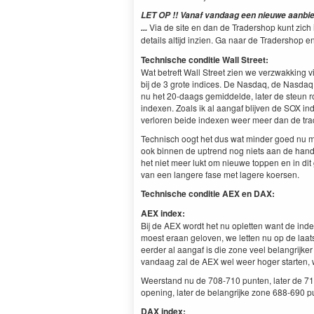
LET OP !! Vanaf vandaag een nieuwe aanbiedi
Via de site en dan de Tradershop kunt zich i
...
details altijd inzien. Ga naar de Tradershop en 
Technische conditie Wall Street:
Wat betreft Wall Street zien we verzwakking v
bij de 3 grote indices. De Nasdaq, de Nasda
nu het 20-daags gemiddelde, later de steun r
indexen. Zoals ik al aangaf blijven de SOX i
verloren beide indexen weer meer dan de trad
Technisch oogt het dus wat minder goed nu maar
ook binnen de uptrend nog niets aan de hand
het niet meer lukt om nieuwe toppen en in dit
van een langere fase met lagere koersen.
Technische conditie
AEX en DAX:
AEX index:
Bij de AEX wordt het nu opletten want de ind
moest eraan geloven, we letten nu op de laats
eerder al aangaf is die zone veel belangrijk
vandaag zal de AEX wel weer hoger starten, 
Weerstand nu de 708-710 punten, later de 7
opening, later de belangrijke zone 688-690 p
DAX index: