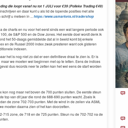
ng die loopt vanaf nu tot 1 JULI voor €39 (Polleke Trading €49)
nschrijven en daar kunt u als lid de lopende posities met alle
schrijf u meteen in ...
https://www.usmarkets.nl/tradershop
ia de charts en nu voor het eerst sinds een wat langere periode ook
q 100, de S&P 500 en de Dow Jones. Het eerste doel wordt denk ik
ond het 50-daags gemiddelde dat al in beeld komt bij enkele
ndex en de Russel 2000 index zwak presteren want ook gisteren
itionele indexen.
 het is nog niet zo dat er een definitieve draai te zien is. Er is
 maar we moeten wel beginnen met op te letten. Eens de indices
 geval dus records neer te zetten kan het wel eens de start worden
ex kon nog maar net boven de 700 punten sluiten. De eerste steun
te top van dit jaar die rond de 688-690 punten wacht. Zoals ik
er dan de zone 702-703 punten. Met de wind in de zeilen via ASML
we moeten daarna zien of het kan doorzetten.
12-715 zone, de 718 en de 725 punten. Steun nu de 702-702 na de
unten.