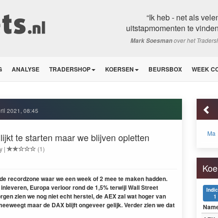
“Ik heb - net als vel
uitstapmomenten te vinden 
over het Trader
Mark Soesman
G
ANALYSE
TRADERSHOP
KOERSEN
BEURSBOX
WEEK C
ril 2021, 08:45
Ma
ijkt te starten maar we blijven opletten
y |
(1)
Koe
an de recordzone waar we een week of 2 mee te maken hadden.
nleveren, Europa verloor rond de 1,5% terwijl Wall Street
Indi
en zien we nog niet echt herstel, de AEX zal wat hoger van
1
meeweegt maar de DAX blijft ongeveer gelijk. Verder zien we dat
Nam