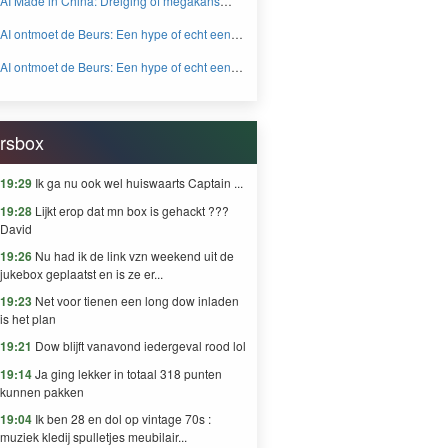
AI Made in China: Dreiging of megakans
BEYOND FEAR and GREED
voor beleggers? - BEYOND FEAR and
AI ontmoet de Beurs: Een hype of echt een
GREED
knaller DEEL 2 - BEYOND FEAR and
AI ontmoet de Beurs: Een hype of echt een
GREED
knaller DEEL 1 - BEYOND FEAR and
GREED
rsbox
19:29
Ik ga nu ook wel huiswaarts Captain ...
19:28
Lijkt erop dat mn box is gehackt ???
David
19:26
Nu had ik de link vzn weekend uit de
jukebox geplaatst en is ze er...
19:23
Net voor tienen een long dow inladen
is het plan
19:21
Dow blijft vanavond iedergeval rood lol
19:14
Ja ging lekker in totaal 318 punten
kunnen pakken
19:04
Ik ben 28 en dol op vintage 70s :
muziek kledij spulletjes meubilair...