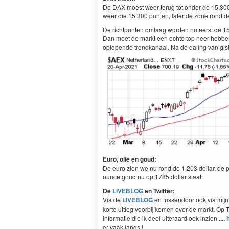
De DAX moest weer terug tot onder de 15.300 p
weer die 15.300 punten, later de zone rond 
De richtpunten omlaag worden nu eerst de 15
Dan moet de markt een echte top neer hebben
oplopende trendkanaal. Na de daling van gis
Euro, olie en goud:
De euro zien we nu rond de 1.203 dollar, de pri
ounce goud nu op 1785 dollar staat.
De
LIVEBLOG
en Twitter:
Via de
LIVEBLOG
en tussendoor ook via mijn 
korte uitleg voorbij komen over de markt. Op
T
informatie die ik deel uiteraard ook inzien .
...
er vaak langs !