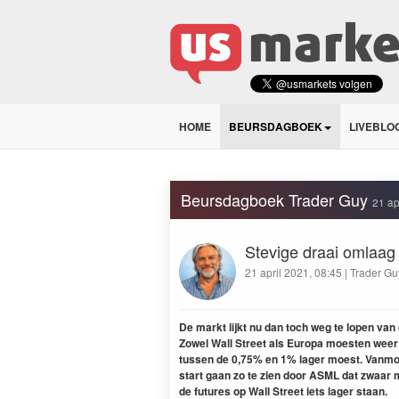
HOME
BEURSDAGBOEK
LIVEBLO
Beursdagboek Trader Guy
21 ap
Stevige draai omlaag l
21 april 2021, 08:45 | Trader Gu
De markt lijkt nu dan toch weg te lopen v
Zowel Wall Street als Europa moesten weer i
tussen de 0,75% en 1% lager moest. Vanmorg
start gaan zo te zien door ASML dat zwaar 
de futures op Wall Street iets lager staan.