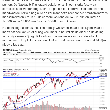
weerstand nu. Later richten we ons op 14.500 en later de 14.650 en de 14.750
punten. De Nasdaq blijft uiteraard volatiel en zit in een sterke fase waar
correcties snel worden opgekocht, de grote 7 top bedrijven met een enorme
marktwaarde trekken nog altijd de kar maar deze keer zonder Amazon dat zelfs
moest inleveren. Steun nu de eerdere top rond de 14.211 punten, later de
14.000 en de 13.800 waar we het 50-MA zien uitkomen.
Na de huidige uitbraak met toch redelijk wat kracht maar eens kijken waar de
index naartoe kan en of er nog veel meer in het vat zit, de draai na de daling
van vorige week vrijdag blijft sterk en hoopvol maar aan de andere kant
moeten we ook opletten voor een stevige draai omlaag eens er een duidelijke
nieuwe top staat.