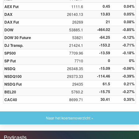
0.45
0.04%
AEX Fut
1111.6
13.83
0.05%
DAX
26140.13
21
0.08%
DAX Fut
26269
-464.02
-0.85%
DOW
53885.1
-64.25
-0.12%
DOW 30 Future
53821
-153.2
-0.71%
DJ Transp.
21424.1
-13.59
-0.18%
SP500
7709.96
0
0%
SP Fut
7710
-15.09
-0.06%
NSDQ
26348.35
-114.46
-0.39%
NSDQ100
29373.33
61.5
0.21%
NSDQ Fut
29435
-15.75
-0.27%
BEL20
5760.2
30.41
0.35%
CAC40
8699.71
Naar het koersenoverzicht »
Podcasts