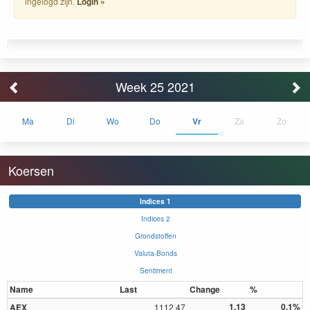
ingelogd zijn.
Login »
Week 25 2021
Ma
Di
Wo
Do
Vr
Za
Zo
Koersen
Indices 1
Indices 2
Grondstoffen
Valuta-Bonds
Sentiment
Name
Last
Change
%
1.13
0.1%
AEX
1112.47