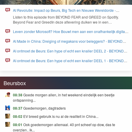
AI Revolutie: Impact op Beurs, Big Tech en Nieuwe Wereldorde -
BEYOND FEAR and GREED
Lis­ten to this episode from
BEYOND
FEAR
and
GREED
on Spo­ti­fy.
Beyond Fear and Greed­In deze aflev­er­ing duiken we in een…
Leven zonder Microsoft? Hoe Bouwt men aan een onafhankelijk digitaal
Europa - BEYOND FEAR and GREED
AI Made in China: Dreiging of megakans voor beleggers? - BEYOND
FEAR and GREED
AI ontmoet de Beurs: Een hype of echt een knaller DEEL 2 - BEYOND
FEAR and GREED
AI ontmoet de Beurs: Een hype of echt een knaller DEEL 1 - BEYOND
FEAR and GREED
Beursbox
08:38
Goede morgen allen, in het weekend eindelijk een beetje
ontspanning...
08:37
Goedemorgen, dagtraders
08:02
EV breed gebruik is nu al de realiteit in China...
08:01
Ook goedemorgen allemaal. 40 pnt scheef op dow, das te
overzien.. ik...