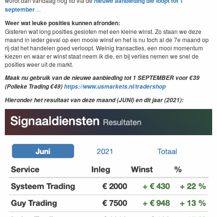
wordt dan vandaag nog lid via de
nieuwe aanbieding die loopt tot 1
september
...
Weer wat leuke posities kunnen afronden:
Gisteren wat long posities gesloten met een kleine winst. Zo staan we deze
maand in ieder geval op een mooie winst en het is nu toch al de 7e maand op
rij dat het handelen goed verloopt. Weinig transacties, een mooi momentum
kiezen en waar er winst staat neem ik die, en bij verlies nemen we snel de
posities weer uit de markt.
Maak nu gebruik van de nieuwe aanbieding tot 1 SEPTEMBER voor €39
(Polleke Trading €49)
https://www.usmarkets.nl/tradershop
Hieronder het resultaat van deze maand (JUNI) en dit jaar (2021):