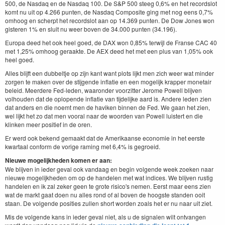
500, de Nasdaq en de Nasdaq 100. De S&P 500 steeg 0,6% en het recordslot
komt nu uit op 4.266 punten, de Nasdaq Composite ging met nog eens 0,7%
omhoog en scherpt het recordslot aan op 14.369 punten. De Dow Jones won
gisteren 1% en sluit nu weer boven de 34.000 punten (34.196).
Europa deed het ook heel goed, de DAX won 0,85% terwijl de Franse CAC 40
met 1,25% omhoog geraakte. De AEX deed het met een plus van 1,05% ook
heel goed.
Alles blijft een dubbeltje op zijn kant want plots lijkt men zich weer wat minder
zorgen te maken over de stijgende inflatie en een mogelijk krapper monetair
beleid. Meerdere Fed-leden, waaronder voorzitter Jerome Powell blijven
volhouden dat de oplopende inflatie van tijdelijke aard is. Andere leden zien
dat anders en die noemt men de haviken binnen de Fed. We gaan het zien,
wel lijkt het zo dat men vooral naar de woorden van Powell luistert en die
klinken meer positief in de oren.
Er werd ook bekend gemaakt dat de Amerikaanse economie in het eerste
kwartaal conform de vorige raming met 6,4% is gegroeid.
Nieuwe mogelijkheden komen er aan:
We blijven in ieder geval ook vandaag en begin volgende week zoeken naar
nieuwe mogelijkheden om op de handelen met wat indices. We blijven rustig
handelen en ik zal zeker geen te grote risico's nemen. Eerst maar eens zien
wat de markt gaat doen nu alles rond of al boven de hoogste standen ooit
staan. De volgende posities zullen short worden zoals het er nu naar uit ziet.
Mis de volgende kans in ieder geval niet, als u de signalen wilt ontvangen