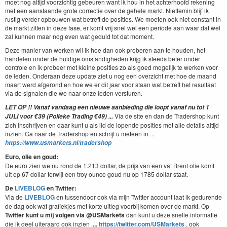
moet nog altijd voorzichtig gebeuren want ik hou in het achterhoofd rekening
met een aanstaande grote correctie over de gehele markt. Niettemin blijf ik
rustig verder opbouwen wat betreft de posities. We moeten ook niet constant in
de markt zitten in deze fase, er komt vrij snel wel een periode aan waar dat wel
zal kunnen maar nog even wat geduld tot dat moment.
Deze manier van werken wil ik hoe dan ook proberen aan te houden, het
handelen onder de huidige omstandigheden krijg ik steeds beter onder
controle en ik probeer met kleine posities zo als goed mogelijk te werken voor
de leden. Onderaan deze update ziet u nog een overzicht met hoe de maand
maart werd afgerond en hoe we er dit jaar voor staan wat betreft het resultaat
via de signalen die we naar onze leden versturen.
LET OP !! Vanaf vandaag een nieuwe aanbieding die loopt vanaf nu tot 1
Via de site en dan de Tradershop kunt
JULI voor €39 (Polleke Trading €49)
...
zich inschrijven en daar kunt u als lid de lopende posities met alle details altijd
inzien. Ga naar de Tradershop en schrijf u meteen in ...
https://www.usmarkets.nl/tradershop
Euro, olie en goud:
De euro zien we nu rond de 1.213 dollar, de prijs van een vat Brent olie komt
uit op 67 dollar terwijl een troy ounce goud nu op 1785 dollar staat.
De
LIVEBLOG
en Twitter:
Via de
LIVEBLOG
en tussendoor ook via mijn Twitter account laat ik gedurende
de dag ook wat grafiekjes met korte uitleg voorbij komen over de markt. Op
Twitter kunt u mij volgen via @USMarkets
dan kunt u deze snelle informatie
die ik deel uiteraard ook inzien .
...
https://twitter.com/USMarkets
, ook