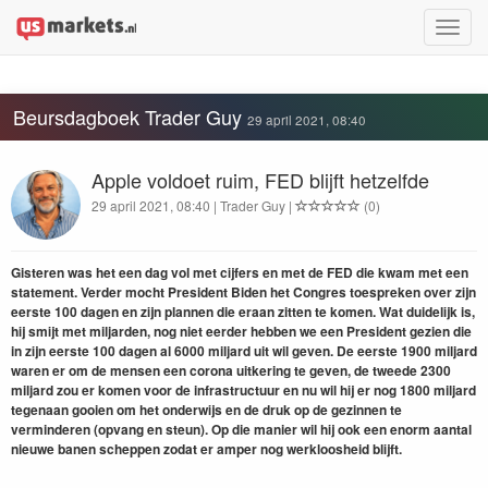
Toggle
naviga
Beursdagboek Trader Guy
29 april 2021, 08:40
Apple voldoet ruim, FED blijft hetzelfde
29 april 2021, 08:40 | Trader Guy |
(0)
Gisteren was het een dag vol met cijfers en met de FED die kwam met een
statement. Verder mocht President Biden het Congres toespreken over zijn
eerste 100 dagen en zijn plannen die eraan zitten te komen. Wat duidelijk is,
hij smijt met miljarden, nog niet eerder hebben we een President gezien die
in zijn eerste 100 dagen al 6000 miljard uit wil geven. De eerste 1900 miljard
waren er om de mensen een corona uitkering te geven, de tweede 2300
miljard zou er komen voor de infrastructuur en nu wil hij er nog 1800 miljard
tegenaan gooien om het onderwijs en de druk op de gezinnen te
verminderen (opvang en steun). Op die manier wil hij ook een enorm aantal
nieuwe banen scheppen zodat er amper nog werkloosheid blijft.