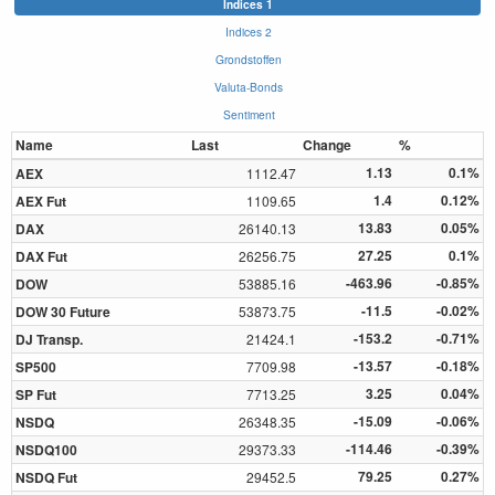
Indices 1
Indices 2
Grondstoffen
Valuta-Bonds
Sentiment
Name
Last
Change
%
1.13
0.1%
AEX
1112.47
1.4
0.12%
AEX Fut
1109.65
13.83
0.05%
DAX
26140.13
27.25
0.1%
DAX Fut
26256.75
-463.96
-0.85%
DOW
53885.16
-11.5
-0.02%
DOW 30 Future
53873.75
-153.2
-0.71%
DJ Transp.
21424.1
-13.57
-0.18%
SP500
7709.98
3.25
0.04%
SP Fut
7713.25
-15.09
-0.06%
NSDQ
26348.35
-114.46
-0.39%
NSDQ100
29373.33
79.25
0.27%
NSDQ Fut
29452.5