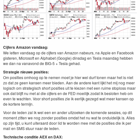
Cijfers Amazon vandaag:
We letten vandaag op de cijfers van Amazon nabeurs, na Apple en Facebook
gisteren, Microsoft en Alphabet (Google) dinsdag en Tesla maandag hebben
we dan na vanavond de BIG-5 + Tesla gehad.
Strategie nieuwe posities:
Om posities omhoog op te nemen moet je hier wel durf tonen maar het is niet
zo dat ze geen kansen meer bieden. Aan de andere kant lijkt het mij nog meer
logisch om strategisch short posities uit te kiezen met een ruime stoploss maar
ook dat blijft nu met al die cijfers en de FED moeilijk zodat ik besloten heb om
even te wachten. Voor short posities zie ik eerlijk gezegd wat meer kansen op
de kortere termijn.
Voor de leden zal ik wel een en ander uitzoeken de komende sessies, op dit
moment zitten we nog zonder posities omdat het nu wat te onduidelijk is. Alles
op zijn tijd, u kunt uiteraard door lid te worden mee met de posities die ik per
mail en SMS stuur naar de leden.
Technische conditie AEX en DAX: