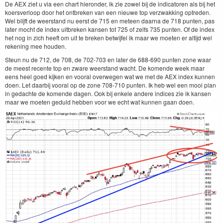
De AEX ziet u via een chart hieronder, ik zie zowel bij de indicatoren als bij het
koersverloop door het ontbreken van een nieuwe top verzwakking optreden.
Wel blijft de weerstand nu eerst de 715 en meteen daarna de 718 punten, pas
later mocht de index uitbreken kansen tot 725 of zelfs 735 punten. Of de index
het nog in zich heeft om uit te breken betwijfel ik maar we moeten er altijd wel
rekening mee houden.
Steun nu de 712, de 708, de 702-703 en later de 688-690 punten zone waar
de meest recente top en zware weerstand wacht. De komende week maar
eens heel goed kijken en vooral overwegen wat we met de AEX index kunnen
doen. Let daarbij vooral op de zone 708-710 punten. Ik heb wel een mooi plan
in gedachte de komende dagen. Ook bij enkele andere indices zie ik kansen
maar we moeten geduld hebben voor we echt wat kunnen gaan doen.