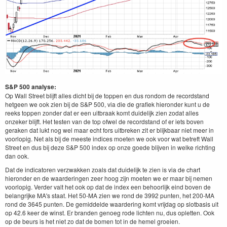
S&P 500 analyse:
Op Wall Street blijft alles dicht bij de toppen en dus rondom de recordstand
hetgeen we ook zien bij de S&P 500, via die de grafiek hieronder kunt u de
reeks toppen zonder dat er een uitbraak komt duidelijk zien zodat alles
onzeker blijft. Het testen van de top ofwel de recordstand of er iets boven
geraken dat lukt nog wel maar echt fors uitbreken zit er blijkbaar niet meer in
voorlopig. Net als bij de meeste indices moeten we ook voor wat betreft Wall
Street en dus bij deze S&P 500 index op onze goede blijven in welke richting
dan ook.
Dat de indicatoren verzwakken zoals dat duidelijk te zien is via de chart
hieronder en de waarderingen zeer hoog zijn moeten we er maar bij nemen
voorlopig. Verder valt het ook op dat de index een behoorlijk eind boven de
belangrijke MA's staat. Het 50-MA zien we rond de 3992 punten, het 200-MA
rond de 3645 punten. De gemiddelde waardering komt vrijdag op slotbasis uit
op 42.6 keer de winst. Er branden genoeg rode lichten nu, dus opletten. Ook
op de beurs is het niet zo dat de bomen tot in de hemel groeien.