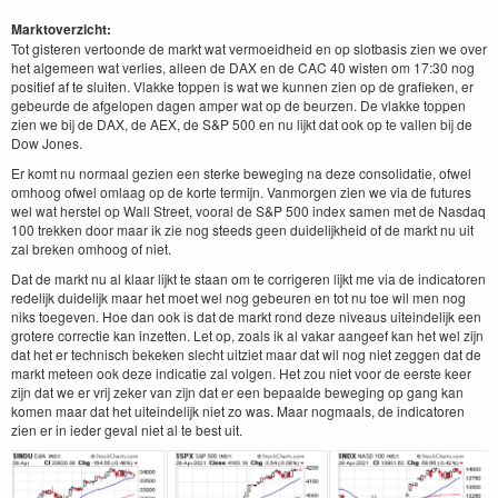
Marktoverzicht:
Tot gisteren vertoonde de markt wat vermoeidheid en op slotbasis zien we over
het algemeen wat verlies, alleen de DAX en de CAC 40 wisten om 17:30 nog
positief af te sluiten. Vlakke toppen is wat we kunnen zien op de grafieken, er
gebeurde de afgelopen dagen amper wat op de beurzen. De vlakke toppen
zien we bij de DAX, de AEX, de S&P 500 en nu lijkt dat ook op te vallen bij de
Dow Jones.
Er komt nu normaal gezien een sterke beweging na deze consolidatie, ofwel
omhoog ofwel omlaag op de korte termijn. Vanmorgen zien we via de futures
wel wat herstel op Wall Street, vooral de S&P 500 index samen met de Nasdaq
100 trekken door maar ik zie nog steeds geen duidelijkheid of de markt nu uit
zal breken omhoog of niet.
Dat de markt nu al klaar lijkt te staan om te corrigeren lijkt me via de indicatoren
redelijk duidelijk maar het moet wel nog gebeuren en tot nu toe wil men nog
niks toegeven. Hoe dan ook is dat de markt rond deze niveaus uiteindelijk een
grotere correctie kan inzetten. Let op, zoals ik al vakar aangeef kan het wel zijn
dat het er technisch bekeken slecht uitziet maar dat wil nog niet zeggen dat de
markt meteen ook deze indicatie zal volgen. Het zou niet voor de eerste keer
zijn dat we er vrij zeker van zijn dat er een bepaalde beweging op gang kan
komen maar dat het uiteindelijk niet zo was. Maar nogmaals, de indicatoren
zien er in ieder geval niet al te best uit.