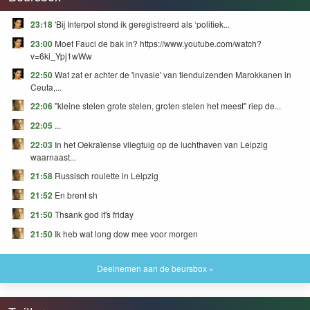
23:18
'Bij Interpol stond ik geregistreerd als ‘politiek...
23:00
Moet Fauci de bak in? https://www.youtube.com/watch?
v=6ki_Ypj1wWw
22:50
Wat zat er achter de 'invasie' van tienduizenden Marokkanen in
Ceuta,...
22:06
"kleine stelen grote stelen, groten stelen het meest" riep de...
22:05
...
22:03
In het Oekraïense vliegtuig op de luchthaven van Leipzig
waarnaast...
21:58
Russisch roulette in Leipzig
21:52
En brent sh
21:50
Thsank god it's friday
21:50
Ik heb wat long dow mee voor morgen
Deelnemen aan de beursbox »