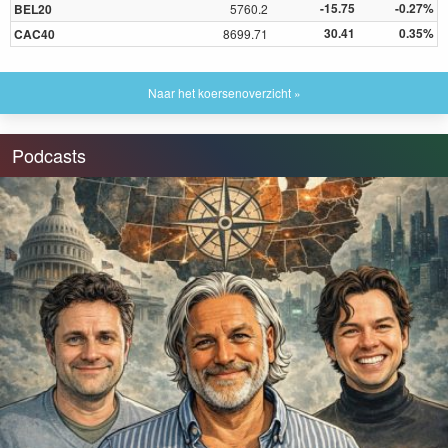
-15.75
-0.27%
BEL20
5760.2
30.41
0.35%
CAC40
8699.71
Naar het koersenoverzicht »
Podcasts