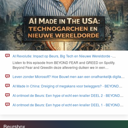
AI Revolutie: Impact op Beurs, Big Tech en Nieuwe Wereldorde -
BEYOND FEAR and GREED
Lis­ten to this episode from
BEYOND
FEAR
and
GREED
on Spo­ti­fy.
Beyond Fear and Greed­In deze aflev­er­ing duiken we in een…
Leven zonder Microsoft? Hoe Bouwt men aan een onafhankelijk digitaal
Europa - BEYOND FEAR and GREED
AI Made in China: Dreiging of megakans voor beleggers? - BEYOND
FEAR and GREED
AI ontmoet de Beurs: Een hype of echt een knaller DEEL 2 - BEYOND
FEAR and GREED
AI ontmoet de Beurs: Een hype of echt een knaller DEEL 1 - BEYOND
FEAR and GREED
Beursbox