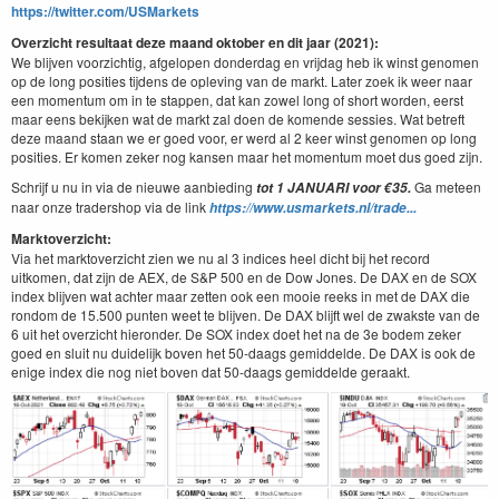
https://twitter.com/USMarkets
Overzicht resultaat deze maand oktober en dit jaar (2021):
We blijven voorzichtig, afgelopen donderdag en vrijdag heb ik winst genomen
op de long posities tijdens de opleving van de markt. Later zoek ik weer naar
een momentum om in te stappen, dat kan zowel long of short worden, eerst
maar eens bekijken wat de markt zal doen de komende sessies. Wat betreft
deze maand staan we er goed voor, er werd al 2 keer winst genomen op long
posities. Er komen zeker nog kansen maar het momentum moet dus goed zijn.
Schrijf u nu in via de nieuwe aanbieding
Ga meteen
tot 1 JANUARI voor €35.
naar onze tradershop via de link
https://www.usmarkets.nl/trade...
Marktoverzicht:
Via het marktoverzicht zien we nu al 3 indices heel dicht bij het record
uitkomen, dat zijn de AEX, de S&P 500 en de Dow Jones. De DAX en de SOX
index blijven wat achter maar zetten ook een mooie reeks in met de DAX die
rondom de 15.500 punten weet te blijven. De DAX blijft wel de zwakste van de
6 uit het overzicht hieronder. De SOX index doet het na de 3e bodem zeker
goed en sluit nu duidelijk boven het 50-daags gemiddelde. De DAX is ook de
enige index die nog niet boven dat 50-daags gemiddelde geraakt.