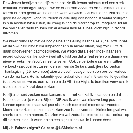
Dow Jones bedrijven met cijfers en ook Netflix kwam nabeurs met een sterk
resultaat. Vanmorgen kregen we de cijfers van ASML en AKZO binnen en die
waren in ieder geval wat beter dan werd verwacht. Gisteren deed Philips het al
goed na de cijfers. Vanaf nu zullen er elke dag een behoorlijk aantal bedrijven
in hun boeken laten kijken, de vraag is hoe de markt erop zal reageren, tot nu
toe positief en zelfs zo sterk dat er enkele indices al heel dicht bij hun record
uitkomen.
We kijken vandaag met de nodige belangstelling naar de AEX, de Dow Jones
en de S&P 500 omdat die amper onder hun record staan, nog zo'n 0,5% te
gaan ongeveer en dat moet lukken. We weten dat als een index naar een
record oploopt dat het ook vrijwel altijd lukt om dat te realiseren om daarna een
nieuwe reeks met records neer te zetten. Ook de periode waar we in zitten
verloopt vaak positief, tussen de start van de 3e kwartaalcijfers tot rondom
Thanksgiving (25 november) zien we over het algemeen een positief verloop
van de markten. Het is natuurlijk geen zekerheid maar in 9 van de 10 gevallen
is dat zo en nu we op punt staan om de All Time Highs te bereiken verwacht ik
wel dat de markt zal doortrekken.
Ik blijf uiteraard zoeken naar kansen, waar het kan zal ik instappen en dat laat
ik de leden op tijd weten. Bij een DIP zou ik weer wat nieuwe long posities
kunnen opnemen maar wel pas als er zich een mooi momentum voordoet.
Mocht de markt de topzone aantikken zou ik ook voor een kleine terugval wat
shorts op kunnen nemen. Dat zien we wel zodra het momentum dat toelaat, op
dit moment moet ik wachten op een signaal om wat te kunnen doen.
Mij via Twitter volgen? Ga naar @USMarkets of