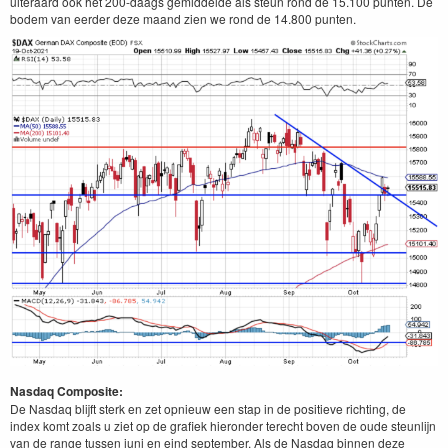
uiteraard ook het 200-daags gemiddelde als steun rond de 15.100 punten. De
bodem van eerder deze maand zien we rond de 14.800 punten.
Nasdaq Composite:
De Nasdaq blijft sterk en zet opnieuw een stap in de positieve richting, de
index komt zoals u ziet op de grafiek hieronder terecht boven de oude steunlijn
van de range tussen juni en eind september. Als de Nasdaq binnen deze