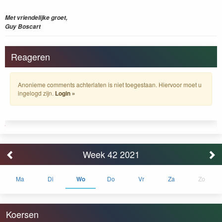
Met vriendelijke groet,
Guy Boscart
Reageren
Anonieme comments achterlaten is niet toegestaan. Hiervoor moet u
ingelogd zijn.
Login »
Week 42 2021
Ma
Di
Wo
Do
Vr
Za
Zo
Koersen