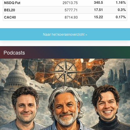
340.5
1.16%
NSDQ Fut
29713.75
17.51
0.3%
BEL20
5777.71
15.22
0.17%
CAC40
8714.93
Naar het koersenoverzicht »
Podcasts