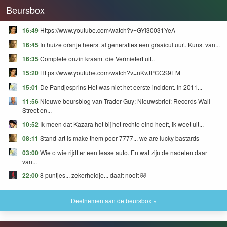
Beursbox
16:49
Https://www.youtube.com/watch?v=GYl30031YeA
16:45
In huize oranje heerst al generaties een graaicultuur.. Kunst van...
16:35
Complete onzin kraamt die Vermietert uit..
15:20
Https://www.youtube.com/watch?v=nKvJPCGS9EM
15:01
De Pandjesprins Het was niet het eerste incident. In 2011...
11:56
Nieuwe beursblog van Trader Guy: Nieuwsbrief: Records Wall
Street en...
10:52
Ik meen dat Kazara het bij het rechte eind heeft, ik weet uit...
08:11
Stand-art is make them poor 7777... we are lucky bastards
03:00
Wie o wie rijdt er een lease auto. En wat zijn de nadelen daar
van...
22:00
8 puntjes... zekerheidje... daalt nooit 🤣
Deelnemen aan de beursbox »