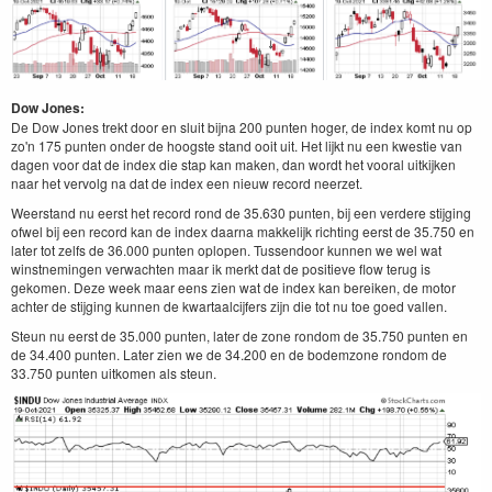
Dow Jones:
De Dow Jones trekt door en sluit bijna 200 punten hoger, de index komt nu op
zo'n 175 punten onder de hoogste stand ooit uit. Het lijkt nu een kwestie van
dagen voor dat de index die stap kan maken, dan wordt het vooral uitkijken
naar het vervolg na dat de index een nieuw record neerzet.
Weerstand nu eerst het record rond de 35.630 punten, bij een verdere stijging
ofwel bij een record kan de index daarna makkelijk richting eerst de 35.750 en
later tot zelfs de 36.000 punten oplopen. Tussendoor kunnen we wel wat
winstnemingen verwachten maar ik merkt dat de positieve flow terug is
gekomen. Deze week maar eens zien wat de index kan bereiken, de motor
achter de stijging kunnen de kwartaalcijfers zijn die tot nu toe goed vallen.
Steun nu eerst de 35.000 punten, later de zone rondom de 35.750 punten en
de 34.400 punten. Later zien we de 34.200 en de bodemzone rondom de
33.750 punten uitkomen als steun.