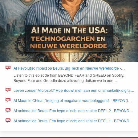
AI Revolutie: Impact op Beurs, Big Tech en Nieuwe Wereldorde -
BEYOND FEAR and GREED
Lis­ten to this episode from
BEYOND
FEAR
and
GREED
on Spo­ti­fy.
Beyond Fear and Greed­In deze aflev­er­ing duiken we in een…
Leven zonder Microsoft? Hoe Bouwt men aan een onafhankelijk digitaal
Europa - BEYOND FEAR and GREED
AI Made in China: Dreiging of megakans voor beleggers? - BEYOND
FEAR and GREED
AI ontmoet de Beurs: Een hype of echt een knaller DEEL 2 - BEYOND
FEAR and GREED
AI ontmoet de Beurs: Een hype of echt een knaller DEEL 1 - BEYOND
FEAR and GREED