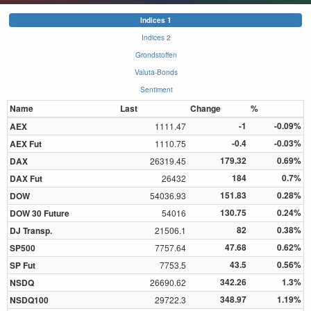
Indices 1
Indices 2
Grondstoffen
Valuta-Bonds
Sentiment
Name
Last
Change
%
-1
-0.09%
AEX
1111.47
-0.4
-0.03%
AEX Fut
1110.75
179.32
0.69%
DAX
26319.45
184
0.7%
DAX Fut
26432
151.83
0.28%
DOW
54036.93
130.75
0.24%
DOW 30 Future
54016
82
0.38%
DJ Transp.
21506.1
47.68
0.62%
SP500
7757.64
43.5
0.56%
SP Fut
7753.5
342.26
1.3%
NSDQ
26690.62
348.97
1.19%
NSDQ100
29722.3