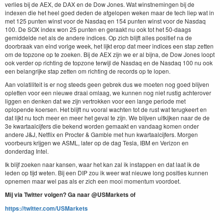
verlies bij de AEX, de DAX en de Dow Jones. Wat winstnemingen bij de
indexen die het heel goed deden de afgelopen weken maar de tech liep wat in
met 125 punten winst voor de Nasdaq en 154 punten winst voor de Nasdaq
100. De SOX index won 25 punten en geraakt nu ook tot het 50-daags
gemiddelde net als de andere indices. Op zich blijft alles positief na de
doorbraak van eind vorige week, het lijkt erop dat meer indices een stap zetten
om de topzone op te zoeken. Bij de AEX zijn we er al bijna, de Dow Jones loopt
ook verder op richting de topzone terwijl de Nasdaq en de Nasdaq 100 nu ook
een belangrijke stap zetten om richting de records op te lopen.
Aan volatiliteit is er nog steeds geen gebrek dus we moeten nog goed blijven
opletten voor een nieuwe draai omlaag, we kunnen nog niet rustig achterover
liggen en denken dat we zijn vertrokken voor een lange periode met
oplopende koersen. Het blijft nu vooral wachten tot de rust wat terugkeert en
dat lijkt nu toch meer en meer het geval te zijn. We blijven uitkijken naar de de
3e kwartaalcijfers die bekend worden gemaakt en vandaag komen onder
andere J&J, Netflix en Procter & Gamble met hun kwartaalcijfers. Morgen
voorbeurs krijgen we ASML, later op de dag Tesla, IBM en Verizon en
donderdag Intel.
Ik blijf zoeken naar kansen, waar het kan zal ik instappen en dat laat ik de
leden op tijd weten. Bij een DIP zou ik weer wat nieuwe long posities kunnen
opnemen maar wel pas als er zich een mooi momentum voordoet.
Mij via Twitter volgen? Ga naar @USMarkets of
https://twitter.com/USMarkets