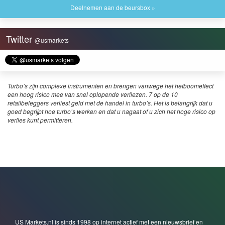
Deelnemen aan de beursbox »
Twitter
@usmarkets
Turbo’s zijn complexe instrumenten en brengen vanwege het hefboomeffect
een hoog risico mee van snel oplopende verliezen. 7 op de 10
retailbeleggers verliest geld met de handel in turbo’s. Het is belangrijk dat u
goed begrijpt hoe turbo’s werken en dat u nagaat of u zich het hoge risico op
verlies kunt permitteren.
US Markets.nl is sinds 1998 op internet actief met een nieuwsbrief en