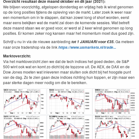
Overzicht resultaat deze maand oktober en dit jaar (2021):
We blijven voorzichtig, afgelopen donderdag en vrijdag heb ik winst genomen
op de long posities tijdens de opleving van de markt. Later zoek ik weer naar
een momentum om in te stappen, dat kan zowel long of short worden, eerst
maar eens bekijken wat de markt zal doen de komende sessies. Wat betreft
deze maand staan we er goed voor, er werd al 2 keer winst genomen op long
posities. Er komen zeker nog kansen maar het momentum moet dus goed zijn.
Schrijf u nu in via de nieuwe aanbieding
Ga meteen
tot 1 JANUARI voor €35.
naar onze tradershop via de link
https://www.usmarkets.nl/trade...
Marktoverzicht:
Via het marktoverzicht zien we dat de tech indices het goed deden, de S&P
500 wint ook wat en komt zo dicht bij de topzone uit. De AEX, de DAX en de
Dow Jones moeten wat inleveren maar sluiten ook dicht bij het hoogste punt
van de dag. Zo te zien gaan deze indices richting hun toppen, er zijn maar een
paar sterke dagen meer nodig om die te bereiken.