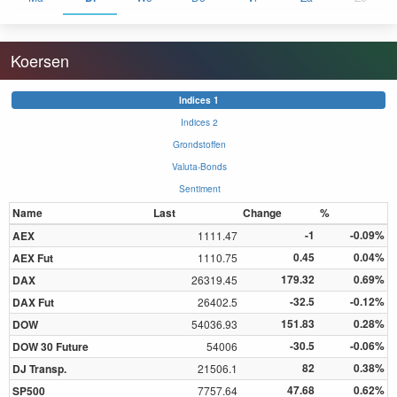
Koersen
Indices 1
Indices 2
Grondstoffen
Valuta-Bonds
Sentiment
Name
Last
Change
%
-1
-0.09%
AEX
1111.47
0.45
0.04%
AEX Fut
1110.75
179.32
0.69%
DAX
26319.45
-32.5
-0.12%
DAX Fut
26402.5
151.83
0.28%
DOW
54036.93
-30.5
-0.06%
DOW 30 Future
54006
82
0.38%
DJ Transp.
21506.1
47.68
0.62%
SP500
7757.64