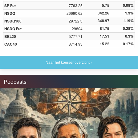
5.75
0.08%
SP Fut
7763.25
342.26
1.3%
NSDQ
26690.62
348.97
1.19%
NSDQ100
29722.3
81.75
0.28%
NSDQ Fut
29804
17.51
0.3%
BEL20
5777.71
15.22
0.17%
CAC40
8714.93
Naar het koersenoverzicht »
Podcasts