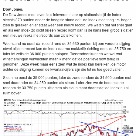
Dow Jones:
De Dow Jones moet even iets inleveren maar op slotbasis blijft de index
slechts 370 punten onder de hoogste stand ooit, de index moet nog 1% hoger
zien te geraken en er staat weer een nieuw record. We weten dat het snel gaat
en als een index zo dicht bij een record komt dan is de kans heel groot is dat er
een nieuwe reeks met records aan zit te komen.
Weerstand nu eerst dat record rond de 35.630 punten, bij een verdere stijging
ofwel bij een record kan de index daarna makkelijk richting eerst de 35.750 en
later tot zelfs de 36.000 punten oplopen. Tussendoor kunnen we wel wat
winstnemingen verwachten maar ik merkt dat de positieve flow terug is
gekomen. Deze week maar eens zien wat de index kan bereiken, de motor
achter de stijging kunnen de kwartaalcijfers zijn die tot nu toe goed vallen.
Steun nu eerst de 35.000 punten, later de zone rondom de 34.500 punten met
snel daaronder de 34.250 punten als steun. Later zien we de bodemzone
rondom de 33.750 punten uitkomen als steun maar daar staat de index nu al
ruim boven.