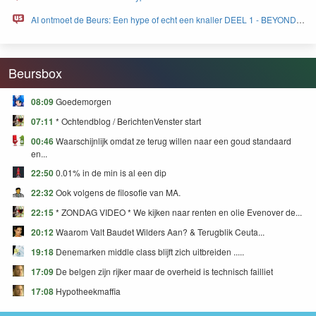
FEAR and GREED
AI ontmoet de Beurs: Een hype of echt een knaller DEEL 1 - BEYOND
FEAR and GREED
Beursbox
08:09
Goedemorgen
07:11
* Ochtendblog / BerichtenVenster start
00:46
Waarschijnlijk omdat ze terug willen naar een goud standaard
en...
22:50
0.01% in de min is al een dip
22:32
Ook volgens de filosofie van MA.
22:15
* ZONDAG VIDEO * We kijken naar renten en olie Evenover de...
20:12
Waarom Valt Baudet Wilders Aan? & Terugblik Ceuta...
19:18
Denemarken middle class blijft zich uitbreiden .....
17:09
De belgen zijn rijker maar de overheid is technisch failliet
17:08
Hypotheekmaffia