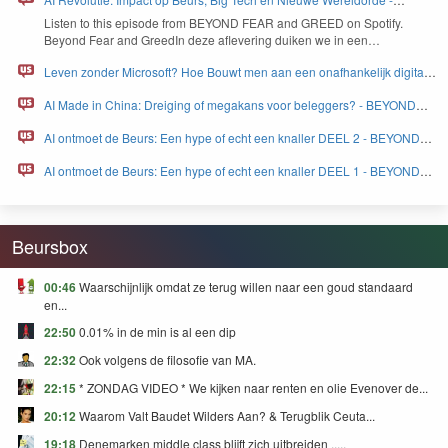
BEYOND FEAR and GREED
Lis­ten to this episode from
BEYOND
FEAR
and
GREED
on Spo­ti­fy.
Beyond Fear and Greed­In deze aflev­er­ing duiken we in een…
Leven zonder Microsoft? Hoe Bouwt men aan een onafhankelijk digitaal
Europa - BEYOND FEAR and GREED
AI Made in China: Dreiging of megakans voor beleggers? - BEYOND
FEAR and GREED
AI ontmoet de Beurs: Een hype of echt een knaller DEEL 2 - BEYOND
FEAR and GREED
AI ontmoet de Beurs: Een hype of echt een knaller DEEL 1 - BEYOND
FEAR and GREED
Beursbox
00:46
Waarschijnlijk omdat ze terug willen naar een goud standaard
en...
22:50
0.01% in de min is al een dip
22:32
Ook volgens de filosofie van MA.
22:15
* ZONDAG VIDEO * We kijken naar renten en olie Evenover de...
20:12
Waarom Valt Baudet Wilders Aan? & Terugblik Ceuta...
19:18
Denemarken middle class blijft zich uitbreiden .....