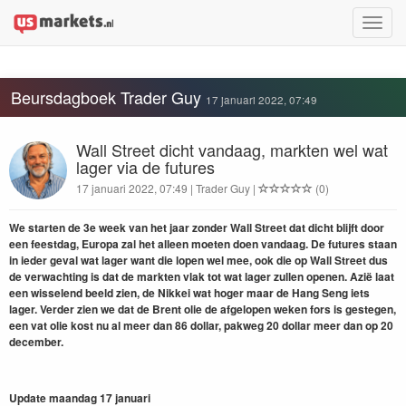
Toggle
naviga
Beursdagboek Trader Guy
17 januari 2022, 07:49
Wall Street dicht vandaag, markten wel wat
lager via de futures
17 januari 2022, 07:49 | Trader Guy |
(0)
We starten de 3e week van het jaar zonder Wall Street dat dicht blijft door
een feestdag, Europa zal het alleen moeten doen vandaag. De futures staan
in ieder geval wat lager want die lopen wel mee, ook die op Wall Street dus
de verwachting is dat de markten vlak tot wat lager zullen openen. Azië laat
een wisselend beeld zien, de Nikkei wat hoger maar de Hang Seng iets
lager. Verder zien we dat de Brent olie de afgelopen weken fors is gestegen,
een vat olie kost nu al meer dan 86 dollar, pakweg 20 dollar meer dan op 20
december.
Update maandag 17 januari