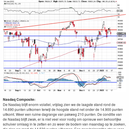
Nasdaq Composite:
De Nasdaq blijft enorm volatiel, vrijdag zien we de laagste stand rond de
14.690 punten uitkomen terwijl de hoogste stand net onder de 14.900 punten
uitkomt. Weer een ruime dagrange van pakweg 210 punten. De conditie van
de Nasdaq blijft zwak, er is niet veel voor nodig om opnieuw een behoorlijke
schuiver omlaag in te zetten en zo weer de bodem van maandag op te zoeken,
die zien we rond de 14.530 punten uitkomen. Een zeer belangrijke steun voor