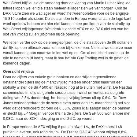
Wall Street blijft dus dicht vandaag door de viering van Martin Luther King, de
futures lopen wel en die staan meteen al lager zien we vanmorgen. Ook de
DAX future zien we wat lager en wordt het weer opletten voor de belangrijke
15.810 punten als steun. De slotstanden in Europa waren al aan de lage kant
want opnieuw hebben we hier niet kunnen mee profiteren van de slotrally op
Wall Street vrijdagavond. Wel denk ik dat de AEX en de DAX niet ver van het
slot van vrijdag zullen uitkomen bij de opening.
We letten verder ook op de energieprijzen, de olie staat boven de 86 dollar en
dat lijkt op een uitbraak zodat er meer bij kan komen. Niet dat we daar zo maar
vanuit kunnen gaan maar we letten wel op nu. Om al een short positie op de
olie te nemen blijft lastig, maar ik hou het via Guy Trading wel in de gaten de
komende dagen.
Overzicht vrijdag:
Door de cijfers van enkele grote banken en daarbij de tegenvallende
detailhandel cijfers lag de markt vrijdag meteen onder druk maar via een
slotrally wisten de S&P 500 en Nasdaq nog af te sluiten met winst. De Nasdaq
schommelde in feite de gehele sessie tussen winst en verlies na de grote
daling van 2,5% donderdag, het herstel vrijdag kwam uit op 0,6%. De Dow
Jones verloor gedurende de sessie even meer dan 1% maar richting het slot
werd dat gereduceerd tot rond de 0,55%. Zoals ik al aangaf lagen de banken
er slecht bij, JP Morgan verloor 6% na de cijfers. De S&P 500 won amper met
0,08% maar de SOX index ging er met 2,5% op vooruit.
In Europa verloor de AEX vrijdag 8 punten ofwel 1%, de DAX moest 148
punten inleveren, ook rond de 1%. De Franse CAC 40 verloor vrijdag 0,8%.
Binnen de AEX was het zoals vaker ASML dat fors verloor, het aandeel verloor