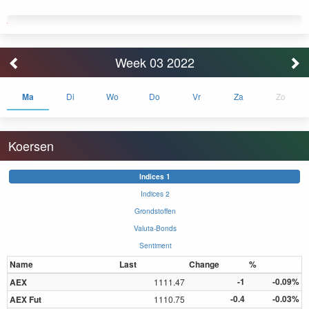
Week 03 2022
Ma
Di
Wo
Do
Vr
Za
Zo
Koersen
Indices 1
Indices 2
Grondstoffen
Valuta-Bonds
Sentiment
Name
Last
Change
%
-1
-0.09%
AEX
1111.47
-0.4
-0.03%
AEX Fut
1110.75