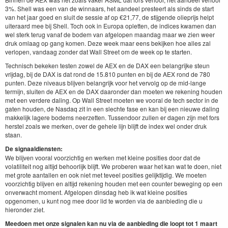
3%. Shell was een van de winnaars, het aandeel presteert als sinds de start
van het jaar goed en sluit de sessie af op €21,77, de stijgende olieprijs helpt
uiteraard mee bij Shell. Toch ook in Europa opletten, de indices kwamen dan
wel sterk terug vanaf de bodem van afgelopen maandag maar we zien weer
druk omlaag op gang komen. Deze week maar eens bekijken hoe alles zal
verlopen, vandaag zonder dat Wall Street om de week op te starten.
Technisch bekeken testen zowel de AEX en de DAX een belangrijke steun
vrijdag, bij de DAX is dat rond de 15.810 punten en bij de AEX rond de 780
punten. Deze niveaus blijven belangrijk voor het vervolg op de mid-lange
termijn, sluiten de AEX en de DAX daaronder dan moeten we rekening houden
met een verdere daling. Op Wall Street moeten we vooral de tech sector in de
gaten houden, de Nasdaq zit in een slechte fase en kan bij een nieuwe daling
makkelijk lagere bodems neerzetten. Tussendoor zullen er dagen zijn met fors
herstel zoals we merken, over de gehele lijn blijft de index wel onder druk
staan.
De signaaldiensten:
We blijven vooral voorzichtig en werken met kleine posities door dat de
volatiliteit nog altijd behoorlijk blijft. We proberen waar het kan wat te doen, niet
met grote aantallen en ook niet met teveel posities gelijktijdig. We moeten
voorzichtig blijven en altijd rekening houden met een counter beweging op een
onverwacht moment. Afgelopen dinsdag heb ik wat kleine posities
opgenomen, u kunt nog mee door lid te worden via de aanbieding die u
hieronder ziet.
Meedoen met onze signalen kan nu via de aanbieding die loopt tot 1 maart