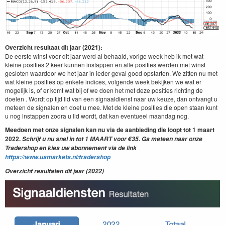
Overzicht resultaat dit jaar (2021):
De eerste winst voor dit jaar werd al behaald, vorige week heb ik met wat
kleine posities 2 keer kunnen instappen en alle posities werden met winst
gesloten waardoor we het jaar in ieder geval goed opstarten. We zitten nu met
wat kleine posities op enkele indices, volgende week bekijken we wat er
mogelijk is, of er komt wat bij of we doen het met deze posities richting de
doelen . Wordt op tijd lid van een signaaldienst naar uw keuze, dan ontvangt u
meteen de signalen en doet u mee. Met de kleine posities die open staan kunt
u nog instappen zodra u lid wordt, dat kan eventueel maandag nog.
Meedoen met onze signalen kan nu via de aanbieding die loopt tot 1 maart
2022.
Schrijf u nu snel in tot 1 MAART voor €35. Ga meteen naar onze
Tradershop en kies uw abonnement via de link
https://www.usmarkets.nl/tradershop
Overzicht resultaten dit jaar (2022)