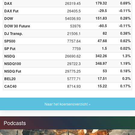
179.32
0.69%
DAX
26319.45
-29.5
-0.11%
DAX Fut
26405.5
151.83
0.28%
DOW
54036.93
-60.5
-0.11%
DOW 30 Future
53976
82
0.38%
DJ Transp.
21506.1
47.68
0.62%
SP500
7757.64
1.5
0.02%
SP Fut
7759
342.26
1.3%
NSDQ
26690.62
348.97
1.19%
NSDQ100
29722.3
53
0.18%
NSDQ Fut
29775.25
17.51
0.3%
BEL20
5777.71
15.22
0.17%
CAC40
8714.93
Naar het koersenoverzicht »
Podcasts