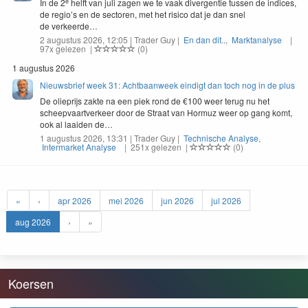
e
In de
2
helft van juli zagen we te vaak diver­gen­tie tussen de indices,
de regio’s en de sec­toren, met het risi­co dat je dan snel
de verkeerde…
2 augustus 2026, 12:05 | Trader Guy |
En dan dit..
,
Marktanalyse
|
97x gelezen |
(0)
1 augustus 2026
Nieuwsbrief week 31: Achtbaanweek eindigt dan toch nog in de plus
De oliepri­js zak­te na een piek rond de €
100
weer terug nu het
scheep­vaartver­keer door de Straat van Hor­muz weer op gang komt,
ook al laaiden de…
1 augustus 2026, 13:31 | Trader Guy |
Technische Analyse
,
Intermarket Analyse
| 251x gelezen |
(0)
«
‹
apr 2026
mei 2026
jun 2026
jul 2026
aug 2026
›
»
Koersen