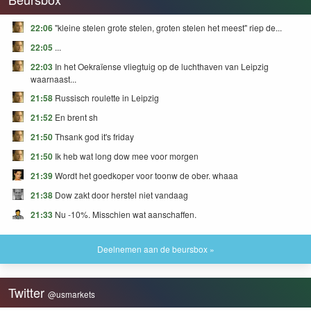
22:06
"kleine stelen grote stelen, groten stelen het meest" riep de...
22:05
...
22:03
In het Oekraïense vliegtuig op de luchthaven van Leipzig
waarnaast...
21:58
Russisch roulette in Leipzig
21:52
En brent sh
21:50
Thsank god it's friday
21:50
Ik heb wat long dow mee voor morgen
21:39
Wordt het goedkoper voor toonw de ober. whaaa
21:38
Dow zakt door herstel niet vandaag
21:33
Nu -10%. Misschien wat aanschaffen.
Deelnemen aan de beursbox »
Twitter
@usmarkets