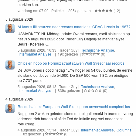
mark­ten kan.
vandaag om 07:00 | Polleke | 205x gelezen |
(12)
5 augustus 2026
AI-koorts tilt beurzen naar records maar lonkt CRASH zoals in 1987?
USMAR​KETS​
.
NL
Mid­dagup­date: Over­al records, voelt als krak­en op
het ijs
5
augus­tus
2026
door Trad­er Guy Dagelijkse mark­t­analyse ·
Beurs · Koersen ·…
5 augustus 2026, 16:33 | Trader Guy |
Technische Analyse
,
Intermarket Analyse
| 19x gelezen |
(0)
Chips en hoop op Hormuz straat stuwen Wall Street naar records
De Dow Jones sloot dinsdag 1,7% hoger op 54.086 punten, de eerste
slotstand ooit boven de 54.000. De S&P 500 won 1,8% en eindigde
op 7.737 punten,...
5 augustus 2026, 08:18 | Trader Guy |
Technische Analyse
,
Intermarket Analyse
| 839x gelezen |
(0)
4 augustus 2026
Records alom: Europa en Wall Street gaan onverwacht compleet los
Nog geen
2
weken gele­den stond de oblig­atiemarkt in brand en vroeg
iedereen zich hardop af of de Fed de inflatie nog wel onder con­t­
role kreeg.…
4 augustus 2026, 15:14 | Trader Guy |
Intermarket Analyse
,
Columns
| 8x gelezen |
(0)