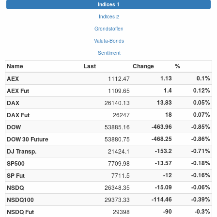
Indices 1
Indices 2
Grondstoffen
Valuta-Bonds
Sentiment
Name
Last
Change
%
1.13
0.1%
AEX
1112.47
1.4
0.12%
AEX Fut
1109.65
13.83
0.05%
DAX
26140.13
18
0.07%
DAX Fut
26247
-463.96
-0.85%
DOW
53885.16
-468.25
-0.86%
DOW 30 Future
53880.75
-153.2
-0.71%
DJ Transp.
21424.1
-13.57
-0.18%
SP500
7709.98
-12
-0.16%
SP Fut
7711.5
-15.09
-0.06%
NSDQ
26348.35
-114.46
-0.39%
NSDQ100
29373.33
-90
-0.3%
NSDQ Fut
29398