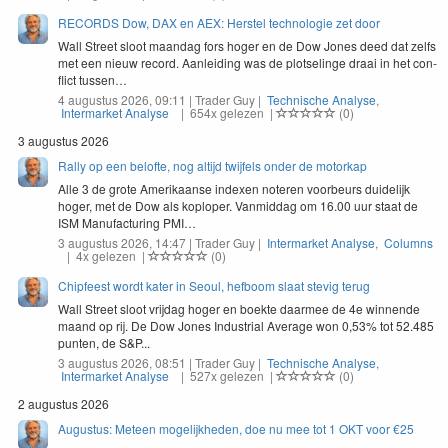
RECORDS Dow, DAX en AEX: Herstel technologie zet door
Wall Street sloot maandag fors hoger en de Dow Jones deed dat zelfs
met een nieuw record. Aan­lei­d­ing was de plot­selinge draai in het con­
flict tussen…
4 augustus 2026, 09:11 | Trader Guy |
Technische Analyse
,
Intermarket Analyse
| 654x gelezen |
(0)
3 augustus 2026
Rally op een belofte, nog altijd twijfels onder de motorkap
Alle
3
de grote Amerikaanse index­en noteren voor­beurs duidelijk
hoger, met de Dow als koplop­er. Van­mid­dag om
16
.
00
uur staat de
ISM
Man­u­fac­tur­ing
PMI
…
3 augustus 2026, 14:47 | Trader Guy |
Intermarket Analyse
,
Columns
| 4x gelezen |
(0)
Chipfeest wordt kater in Seoul, hefboom slaat stevig terug
Wall Street sloot vrijdag hoger en boekte daarmee de 4e winnende
maand op rij. De Dow Jones Industrial Average won 0,53% tot 52.485
punten, de S&P...
3 augustus 2026, 08:51 | Trader Guy |
Technische Analyse
,
Intermarket Analyse
| 527x gelezen |
(0)
2 augustus 2026
Augustus: Meteen mogelijkheden, doe nu mee tot 1 OKT voor €25