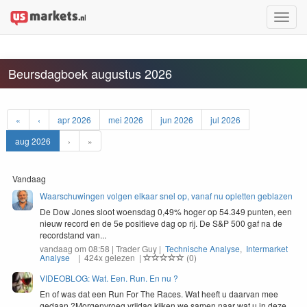
Toggle
naviga
Beursdagboek augustus 2026
«
‹
apr 2026
mei 2026
jun 2026
jul 2026
aug 2026
›
»
Vandaag
Waarschuwingen volgen elkaar snel op, vanaf nu opletten geblazen
De Dow Jones sloot woensdag 0,49% hoger op 54.349 punten, een
nieuw record en de 5e positieve dag op rij. De S&P 500 gaf na de
recordstand van...
vandaag om 08:58 | Trader Guy |
Technische Analyse
,
Intermarket
Analyse
| 424x gelezen |
(0)
VIDEOBLOG: Wat. Een. Run. En nu ?
En of was dat een Run For The Races. Wat heeft u daar­van mee
gedaan ?Mor­gen­vroeg vri­jdag kijken we samen naar wat u in deze