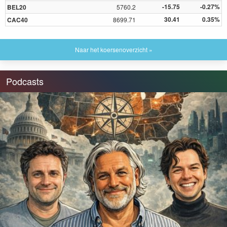
-15.75
-0.27%
BEL20
5760.2
30.41
0.35%
CAC40
8699.71
Naar het koersenoverzicht »
Podcasts