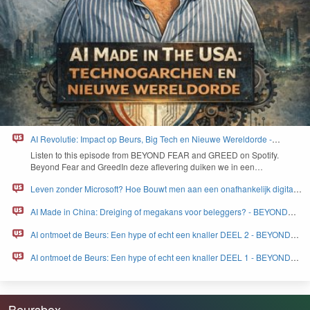
AI Revolutie: Impact op Beurs, Big Tech en Nieuwe Wereldorde -
BEYOND FEAR and GREED
Lis­ten to this episode from
BEYOND
FEAR
and
GREED
on Spo­ti­fy.
Beyond Fear and Greed­In deze aflev­er­ing duiken we in een…
Leven zonder Microsoft? Hoe Bouwt men aan een onafhankelijk digitaal
Europa - BEYOND FEAR and GREED
AI Made in China: Dreiging of megakans voor beleggers? - BEYOND
FEAR and GREED
AI ontmoet de Beurs: Een hype of echt een knaller DEEL 2 - BEYOND
FEAR and GREED
AI ontmoet de Beurs: Een hype of echt een knaller DEEL 1 - BEYOND
FEAR and GREED
Beursbox