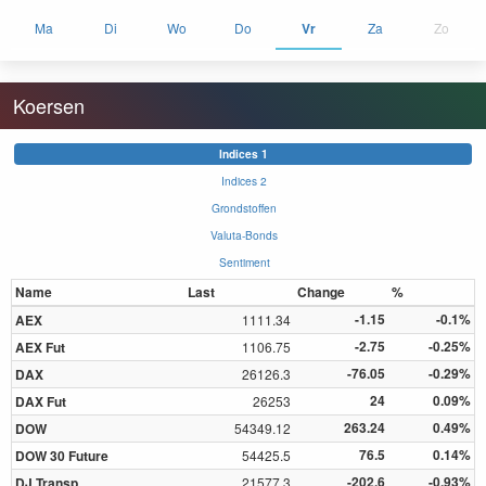
Ma
Di
Wo
Do
Vr
Za
Zo
Koersen
Indices 1
Indices 2
Grondstoffen
Valuta-Bonds
Sentiment
Name
Last
Change
%
-1.15
-0.1%
AEX
1111.34
-2.75
-0.25%
AEX Fut
1106.75
-76.05
-0.29%
DAX
26126.3
24
0.09%
DAX Fut
26253
263.24
0.49%
DOW
54349.12
76.5
0.14%
DOW 30 Future
54425.5
-202.6
-0.93%
DJ Transp.
21577.3