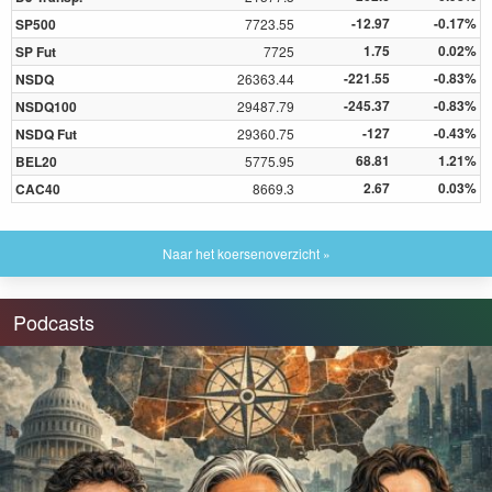
-12.97
-0.17%
SP500
7723.55
1.75
0.02%
SP Fut
7725
-221.55
-0.83%
NSDQ
26363.44
-245.37
-0.83%
NSDQ100
29487.79
-127
-0.43%
NSDQ Fut
29360.75
68.81
1.21%
BEL20
5775.95
2.67
0.03%
CAC40
8669.3
Naar het koersenoverzicht »
Podcasts