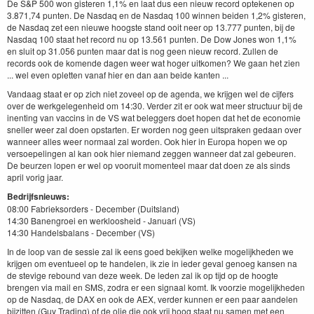
De S&P 500 won gisteren 1,1% en laat dus een nieuw record optekenen op
3.871,74 punten. De Nasdaq en de Nasdaq 100 winnen beiden 1,2% gisteren,
de Nasdaq zet een nieuwe hoogste stand ooit neer op 13.777 punten, bij de
Nasdaq 100 staat het record nu op 13.561 punten. De Dow Jones won 1,1%
en sluit op 31.056 punten maar dat is nog geen nieuw record. Zullen de
records ook de komende dagen weer wat hoger uitkomen? We gaan het zien
... wel even opletten vanaf hier en dan aan beide kanten ...
Vandaag staat er op zich niet zoveel op de agenda, we krijgen wel de cijfers
over de werkgelegenheid om 14:30. Verder zit er ook wat meer structuur bij de
inenting van vaccins in de VS wat beleggers doet hopen dat het de economie
sneller weer zal doen opstarten. Er worden nog geen uitspraken gedaan over
wanneer alles weer normaal zal worden. Ook hier in Europa hopen we op
versoepelingen al kan ook hier niemand zeggen wanneer dat zal gebeuren.
De beurzen lopen er wel op vooruit momenteel maar dat doen ze als sinds
april vorig jaar.
Bedrijfsnieuws:
08:00 Fabrieksorders - December (Duitsland)
14:30 Banengroei en werkloosheid - Januari (VS)
14:30 Handelsbalans - December (VS)
In de loop van de sessie zal ik eens goed bekijken welke mogelijkheden we
krijgen om eventueel op te handelen, ik zie in ieder geval genoeg kansen na
de stevige rebound van deze week. De leden zal ik op tijd op de hoogte
brengen via mail en SMS, zodra er een signaal komt. Ik voorzie mogelijkheden
op de Nasdaq, de DAX en ook de AEX, verder kunnen er een paar aandelen
bijzitten (Guy Trading) of de olie die ook vrij hoog staat nu samen met een