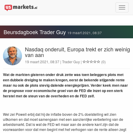
Toggle
naviga
Beursdagboek Trader Guy
19 maart 2021, 08:37
Nasdaq onderuit, Europa trekt er zich weinig
van aan
19 maart 2021, 08:37 | Trader Guy |
(0)
Wat de markten gisteren onder druk zette was toen beleggers plots met
een dubbele dreiging te maken kregen, eerst de bekende stijgende rente
maar nu ook de plots stevig dalende energieprijzen. Verder keek men naar
de prognose voor economische groei van de FED die inzet op een sterk
herstel met de steun van de overheden en de FED zelf.
Wel zei Powell erbij dat hij de inflatie boven de 2% doelstelling wil zien
uitkomen en dat moet samengaan met een aanzienlijke verbetering van de
arbeidsmarkt. Dat is wat de FED wil maar aan de andere kant zijn dat de
voorwaarden voor dat men begint met het verhogen van de rente alleen zegt