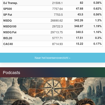
82
0.38%
DJ Transp.
21506.1
47.68
0.62%
SP500
7757.64
43.5
0.56%
SP Fut
7753.5
342.26
1.3%
NSDQ
26690.62
348.97
1.19%
NSDQ100
29722.3
340.5
1.16%
NSDQ Fut
29713.75
17.51
0.3%
BEL20
5777.71
15.22
0.17%
CAC40
8714.93
Naar het koersenoverzicht »
Podcasts