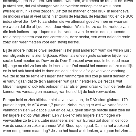
omschrijvingen in vinden. Met andere woorden, wat betreft de rente is het ofwel
ja ofwel nee, dat zal afhangen van het verdere verloop maar we kunnen
(willen) er nu niks over zeggen. Dat zet de markten onder druk, in ieder geval
de indices waar al veel lucht in zit zoals de Nasdaq, de Nasdaq 100 en de SOX
index ofwel die TOP-10 aandelen die we allemaal goed kennen en waarvan
we weten dat die al tijden zeer duur vinden. Wel is het zo dat het verloop van
die tech indices 1 op 1 lopen met het verloop van de rente, een oplopende
rente zorgt meteen voor een correctie bij deze sector, een weer dalende rente
zorgt dan weer meteen voor een stevig herstel.
Bij de andere indices ofwel sectoren is het juist andersom want die willen juist
een stijgende rente zien blijkbaar. Alleen als er een grote schuiver bij de Tech
sector komt moeten de Dow en de Dow Transport even mee in het rood maar
bij lange na niet zo fors als de tech sector. Dat maakt het momenteel zo moeilijk
en is het ook haast niet te doen om een indicatie af te geven voor vandaag.
Wel zie ik dat de rente iets lager staat vanmorgen dus zou je haast denken of
er vanuit gaan dat de tech aandelen wat gaan herstellen. De rest zal wat
blijven hangen of ook iets oplopen maar als er geen draai komt in de rente dan
kunnen we vandaag en maandag wat herstel bij de tech verwachten.
Europa trekt er zich blijkbaar niet zoveel van aan, de DAX sloot gisteren 179
punten hoger, de AEX won 1,7 punten. Nabeurs ging er wel wat vanaf maar
vanmorgen zien we dat de DAX en de AEX geen stevige reactie laten zien na
het lagere slot op Wall Street. Een vlakke tot iets hogere start mogen we
verwachten zo te zien. Later maar eens zien wat Europa zal doen in de loop
van de sessie en zeker wanneer Wall Street open gaat. Dan na het weekend
weer een groene maandag? Je zou het haast wel denken, we gaan het zien ...