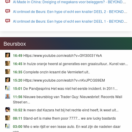
AI Made in China: Dreiging of megakans voor beleggers? - BEYOND
FEAR and GREED
AI ontmoet de Beurs: Een hype of echt een knaller DEEL 2 - BEYOND
FEAR and GREED
AI ontmoet de Beurs: Een hype of echt een knaller DEEL 1 - BEYOND
FEAR and GREED
Beursbox
16:49
Https://www.youtube.com/watch?v=GYl30031YeA
16:45
In huize oranje heerst al generaties een graaicultuur.. Kunst van...
16:35
Complete onzin kraamt die Vermietert uit..
15:20
Https://www.youtube.com/watch?v=nKvJPCGS9EM
15:01
De Pandjesprins Het was niet het eerste incident. In 2011...
11:56
Nieuwe beursblog van Trader Guy: Nieuwsbrief: Records Wall
Street en...
10:52
Ik meen dat Kazara het bij het rechte eind heeft, ik weet uit...
08:11
Stand-art is make them poor 7777... we are lucky bastards
03:00
Wie o wie rijdt er een lease auto. En wat zijn de nadelen daar
van...