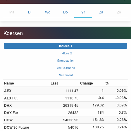
Ma
Di
Wo
Do
Vr
Za
Zo
Koersen
Indices 1
Indices 2
Grondstoffen
Valuta-Bonds
Sentiment
Name
Last
Change
%
-1
-0.09%
AEX
1111.47
-0.4
-0.03%
AEX Fut
1110.75
179.32
0.69%
DAX
26319.45
184
0.7%
DAX Fut
26432
151.83
0.28%
DOW
54036.93
130.75
0.24%
DOW 30 Future
54016