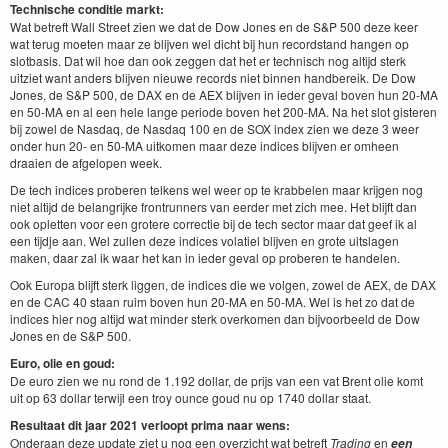
Technische conditie markt:
Wat betreft Wall Street zien we dat de Dow Jones en de S&P 500 deze keer
wat terug moeten maar ze blijven wel dicht bij hun recordstand hangen op
slotbasis. Dat wil hoe dan ook zeggen dat het er technisch nog altijd sterk
uitziet want anders blijven nieuwe records niet binnen handbereik. De Dow
Jones, de S&P 500, de DAX en de AEX blijven in ieder geval boven hun 20-MA
en 50-MA en al een hele lange periode boven het 200-MA. Na het slot gisteren
bij zowel de Nasdaq, de Nasdaq 100 en de SOX index zien we deze 3 weer
onder hun 20- en 50-MA uitkomen maar deze indices blijven er omheen
draaien de afgelopen week.
De tech indices proberen telkens wel weer op te krabbelen maar krijgen nog
niet altijd de belangrijke frontrunners van eerder met zich mee. Het blijft dan
ook opletten voor een grotere correctie bij de tech sector maar dat geef ik al
een tijdje aan. Wel zullen deze indices volatiel blijven en grote uitslagen
maken, daar zal ik waar het kan in ieder geval op proberen te handelen.
Ook Europa blijft sterk liggen, de indices die we volgen, zowel de AEX, de DAX
en de CAC 40 staan ruim boven hun 20-MA en 50-MA. Wel is het zo dat de
indices hier nog altijd wat minder sterk overkomen dan bijvoorbeeld de Dow
Jones en de S&P 500.
Euro, olie en goud:
De euro zien we nu rond de 1.192 dollar, de prijs van een vat Brent olie komt
uit op 63 dollar terwijl een troy ounce goud nu op 1740 dollar staat.
Resultaat dit jaar 2021 verloopt prima naar wens:
Onderaan deze update ziet u nog een overzicht wat betreft
Trading
en
een