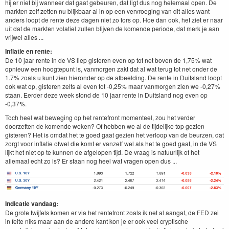
hij er niet bij wanneer dat gaat gebeuren, dat ligt dus nog helemaal open. De
markten zelf zetten nu blijkbaar al in op een vervroeging van dit alles want
anders loopt de rente deze dagen niet zo fors op. Hoe dan ook, het ziet er naar
uit dat de markten volatiel zullen blijven de komende periode, dat merk je aan
vrijwel alles ...
Inflatie en rente:
De 10 jaar rente in de VS liep gisteren even op tot net boven de 1,75% wat
opnieuw een hoogtepunt is, vanmorgen zakt dat al wat terug tot net onder de
1.7% zoals u kunt zien hieronder op de afbeelding. De rente in Duitsland loopt
ook wat op, gisteren zelfs al even tot -0,25% maar vanmorgen zien we -0,27%
staan. Eerder deze week stond de 10 jaar rente in Duitsland nog even op
-0,37%.
Toch heel wat beweging op het rentefront momenteel, zou het verder
doorzetten de komende weken? Of hebben we al de tijdelijke top gezien
gisteren? Het is omdat het te goed gaat gezien het verloop van de beurzen, dat
zorgt voor inflatie ofwel die komt er vanzelf wel als het te goed gaat, in de VS
lijkt het niet op te kunnen de afgelopen tijd. De vraag is natuurlijk of het
allemaal echt zo is? Er staan nog heel wat vragen open dus ...
Indicatie vandaag:
De grote twijfels komen er via het rentefront zoals ik net al aangaf, de FED zei
in feite niks maar aan de andere kant kon je er ook veel cryptische