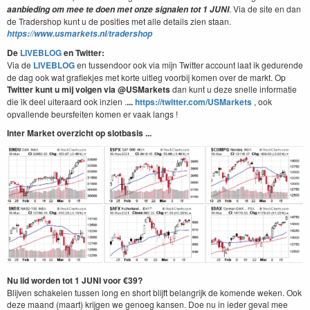
. Via de site en dan
aanbieding om mee te doen met onze signalen tot 1 JUNI
de Tradershop kunt u de posities met alle details zien staan.
https://www.usmarkets.nl/tradershop
De
LIVEBLOG
en Twitter:
Via de
LIVEBLOG
en tussendoor ook via mijn Twitter account laat ik gedurende
de dag ook wat grafiekjes met korte uitleg voorbij komen over de markt. Op
Twitter kunt u mij volgen via @USMarkets
dan kunt u deze snelle informatie
die ik deel uiteraard ook inzien .
...
https://twitter.com/USMarkets
, ook
opvallende beursfeiten komen er vaak langs !
Inter Market overzicht op slotbasis ...
Nu lid worden tot 1 JUNI voor €39?
Blijven schakelen tussen long en short blijft belangrijk de komende weken. Ook
deze maand (maart) krijgen we genoeg kansen. Doe nu in ieder geval mee