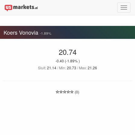
Toggle
naviga
Koers Vonovia
-1.89%
20.74
-0.40
(-1.89% )
Sluit:
21.14
/ Min:
20.73
/ Max:
21.26
(0)