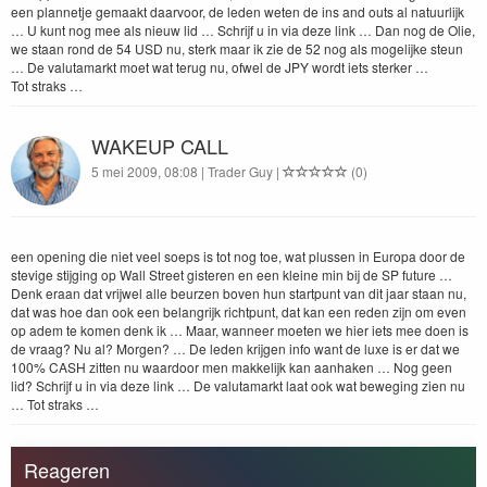
een plan­net­je gemaakt daar­voor, de leden weten de ins and outs al natu­urlijk
… U kunt nog mee als nieuw lid … Schri­jf u in via deze link … Dan nog de Olie,
we staan rond de
54
USD
nu, sterk maar ik zie de
52
nog als mogelijke ste­un
… De val­u­ta­markt moet wat terug nu, ofwel de
JPY
wordt iets sterk­er …
Tot straks …
WAKEUP CALL
5 mei 2009, 08:08 | Trader Guy |
(0)
een open­ing die niet veel soeps is tot nog toe, wat plussen in Europa door de
ste­vige sti­jging op Wall Street gis­teren en een kleine min bij de
SP
future …
Denk eraan dat vri­jwel alle beurzen boven hun start­punt van dit jaar staan nu,
dat was hoe dan ook een belan­grijk richt­punt, dat kan een reden zijn om even
op adem te komen denk ik … Maar, wan­neer moeten we hier iets mee doen is
de vraag? Nu al? Mor­gen? … De leden kri­j­gen info want de luxe is er dat we
100
%
CASH
zit­ten nu waar­door men makke­lijk kan aan­hak­en … Nog geen
lid? Schri­jf u in via deze link … De val­u­ta­markt laat ook wat beweg­ing zien nu
… Tot straks …
Reageren