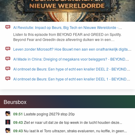
AI Revolutie: Impact op Beurs, Big Tech en Nieuwe Wereldorde -
BEYOND FEAR and GREED
Lis­ten to this episode from
BEYOND
FEAR
and
GREED
on Spo­ti­fy.
Beyond Fear and Greed­In deze aflev­er­ing duiken we in een…
Leven zonder Microsoft? Hoe Bouwt men aan een onafhankelijk digitaal
Europa - BEYOND FEAR and GREED
AI Made in China: Dreiging of megakans voor beleggers? - BEYOND
FEAR and GREED
AI ontmoet de Beurs: Een hype of echt een knaller DEEL 2 - BEYOND
FEAR and GREED
AI ontmoet de Beurs: Een hype of echt een knaller DEEL 1 - BEYOND
FEAR and GREED
Beursbox
09:51
Laatste poging 26279 stop 20p
09:43
Ziet er naar uit dat ze de top week in de lucht houden deze...
09:43
Nu laat ik el Toro uitrazen, straks evalueren, nu koffie, in geen...