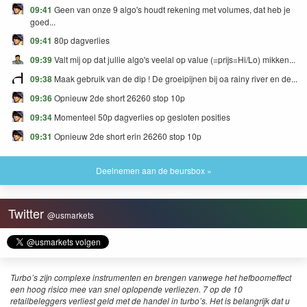
09:41
Geen van onze 9 algo's houdt rekening met volumes, dat heb je
goed...
09:41
80p dagverlies
09:39
Valt mij op dat jullie algo's veelal op value (=prijs=Hi/Lo) mikken...
09:38
Maak gebruik van de dip ! De groeipijnen bij oa rainy river en de...
09:36
Opnieuw 2de short 26260 stop 10p
09:34
Momenteel 50p dagverlies op gesloten posities
09:31
Opnieuw 2de short erin 26260 stop 10p
Deelnemen aan de beursbox »
Twitter
@usmarkets
Turbo’s zijn complexe instrumenten en brengen vanwege het hefboomeffect
een hoog risico mee van snel oplopende verliezen. 7 op de 10
retailbeleggers verliest geld met de handel in turbo’s. Het is belangrijk dat u