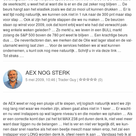
de veerkracht, u weet het al want die is er en die zal zek­er nog bli­jven … De
beurs hangt aan het elastiek zoals we dat zo mooi uit kun­nen drukken … Er is
wat tijd nodig natu­urlijk, we kun­nen ook niet in
1
ruk naar de
300
pnt maar stap
voor stap … Ook al zijn het grote stap­pen die we nu mak­en … De beurzen
staan op winst voor
2009
, ook dat komt erbij want wie had dat verwacht pak­
weg enkele weken gele­den? … Zo merkt u, we lev­en in een
BULL
markt
zolang de S
&
P
500
boven de
780
pnt weet te bli­jven … Een krachtige beurs
dus … De neven­fac­toren dan, we merken dat de Olie wat lager staat en de val­
u­ta­markt weinig laat zien … Voor de ser­vices hebben we al wat kun­nen
onderne­men, u kunt ook nog mee natu­urlijk .. Schri­jf u in via deze link …
Tot straks .…
AEX NOG STERK
5 mei 2009, 10:46 | Trader Guy |
(0)
de
AEX
weet er nog een plus­je uit te slepen, vrij logisch natu­urlijk want we zijn
nog lang niet waar we moeten zijn, alleen gaat alles niet in
1
keer … Er wacht­
en nu veel instap­pers op wat lagere niveau‘s en die moeten we ophalen … Als
er een cor­rec­tie komt dan zal het tot
MAX
238
pnt duren denk ik, niet veel meer
want daar liggen nu de belan­gen … Het is ver en niet ver tegelijk dit, we kun­
nen daar snel naar­toe als het een beet­je meez­it maar reken erop, het zal een
instap­per voor
LONG
wor­den denk ik, ofwel neem ik aan … Van­daag heb ik al