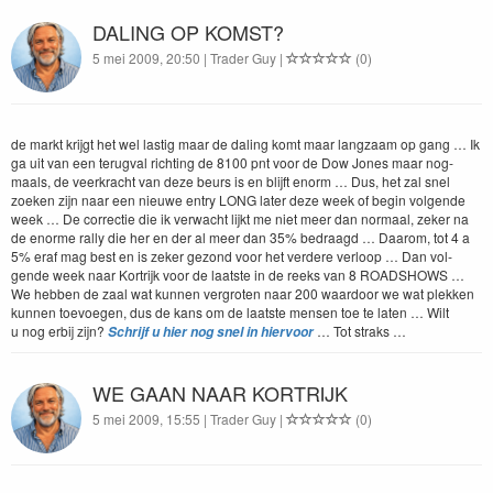
DALING OP KOMST?
5 mei 2009, 20:50 | Trader Guy |
(0)
de markt kri­jgt het wel lastig maar de dal­ing komt maar langza­am op gang … Ik
ga uit van een terug­val richt­ing de
8100
pnt voor de Dow Jones maar nog­
maals, de veerkracht van deze beurs is en bli­jft enorm … Dus, het zal snel
zoeken zijn naar een nieuwe entry
LONG
lat­er deze week of begin vol­gende
week … De cor­rec­tie die ik verwacht lijkt me niet meer dan nor­maal, zek­er na
de enorme ral­ly die her en der al meer dan
35
% bedraagd … Daarom, tot
4
a
5
% eraf mag best en is zek­er gezond voor het verdere ver­loop … Dan vol­
gende week naar Kor­trijk voor de laat­ste in de reeks van
8
ROAD­SHOWS
…
We hebben de zaal wat kun­nen ver­groten naar
200
waar­door we wat plekken
kun­nen toevoe­gen, dus de kans om de laat­ste mensen toe te lat­en … Wilt
u nog erbij zijn?
… Tot straks …
Schri­jf u hier nog snel in hier­voor
WE GAAN NAAR KORTRIJK
5 mei 2009, 15:55 | Trader Guy |
(0)