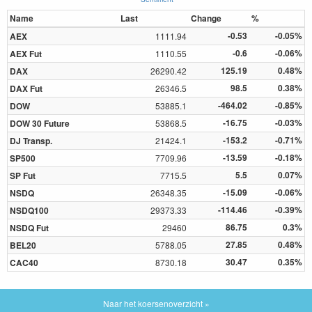
Name
Last
Change
%
-0.53
-0.05%
AEX
1111.94
-0.6
-0.06%
AEX Fut
1110.55
125.19
0.48%
DAX
26290.42
98.5
0.38%
DAX Fut
26346.5
-464.02
-0.85%
DOW
53885.1
-16.75
-0.03%
DOW 30 Future
53868.5
-153.2
-0.71%
DJ Transp.
21424.1
-13.59
-0.18%
SP500
7709.96
5.5
0.07%
SP Fut
7715.5
-15.09
-0.06%
NSDQ
26348.35
-114.46
-0.39%
NSDQ100
29373.33
86.75
0.3%
NSDQ Fut
29460
27.85
0.48%
BEL20
5788.05
30.47
0.35%
CAC40
8730.18
Naar het koersenoverzicht »