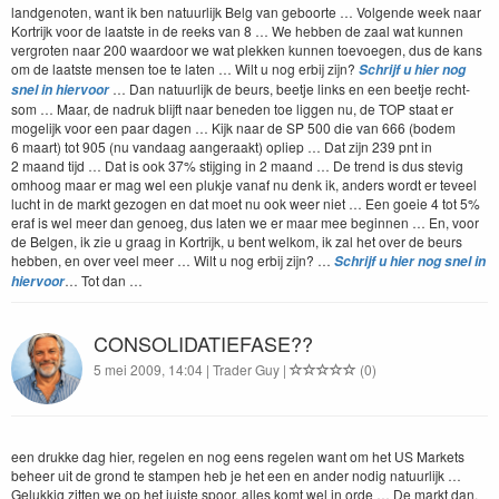
landgenoten, want ik ben natu­urlijk Belg van geboorte … Vol­gende week naar
Kor­trijk voor de laat­ste in de reeks van
8
… We hebben de zaal wat kun­nen
ver­groten naar
200
waar­door we wat plekken kun­nen toevoe­gen, dus de kans
om de laat­ste mensen toe te lat­en … Wilt u nog erbij zijn?
Schri­jf u hier nog
… Dan natu­urlijk de beurs, beet­je links en een beet­je recht­
snel in hier­voor
som … Maar, de nadruk bli­jft naar bene­den toe liggen nu, de
TOP
staat er
mogelijk voor een paar dagen … Kijk naar de
SP
500
die van
666
(bodem
6
maart) tot
905
(nu van­daag aanger­aakt) opliep … Dat zijn
239
pnt in
2
maand tijd … Dat is ook
37
% sti­jging in
2
maand … De trend is dus ste­vig
omhoog maar er mag wel een pluk­je vanaf nu denk ik, anders wordt er teveel
lucht in de markt gezo­gen en dat moet nu ook weer niet … Een goeie
4
tot
5
%
eraf is wel meer dan genoeg, dus lat­en we er maar mee begin­nen … En, voor
de Bel­gen, ik zie u graag in Kor­trijk, u bent welkom, ik zal het over de beurs
hebben, en over veel meer … Wilt u nog erbij zijn? …
Schri­jf u hier nog snel in
… Tot dan …
hier­voor
CONSOLIDATIEFASE??
5 mei 2009, 14:04 | Trader Guy |
(0)
een drukke dag hier, rege­len en nog eens rege­len want om het
US
Mar­kets
beheer uit de grond te stam­p­en heb je het een en ander nodig natu­urlijk …
Gelukkig zit­ten we op het juiste spoor, alles komt wel in orde … De markt dan,