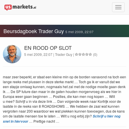
Toggle
naviga
Beursdagboek Trader Guy
5 mei 2009, 22:07
EN ROOD OP SLOT
5 mei 2009, 22:07 | Trader Guy |
(0)
maar zeer beperkt, er staat een kleine min op de bor­den vanavond na toch een
lange reeks met plussen in deze sterke markt … Toch ga ik er vanu­it dat we
een stap­je omlaag kun­nen, nog­maals het zal met de nodi­ge moeite gaan denk
ik … De
SP
future dan maar in de gat­en houden mor­gen­vroeg als we hier in
Europa weer gaan begin­nen … Posi­ties, die kan men nog kopen … Wilt
u mee? Schri­jf u in via deze link … Dan vol­gende week naar Kor­trijk voor de
laat­ste in de reeks van
8
ROAD­SHOWS
… We hebben de zaal wat kun­nen
ver­groten naar
200
waar­door we wat plekken kun­nen toevoe­gen, dus de kans
om de laat­ste mensen toe te lat­en … Wilt u nog erbij zijn?
Schri­jf u hier nog
… Pret­tige nacht …
snel in hier­voor