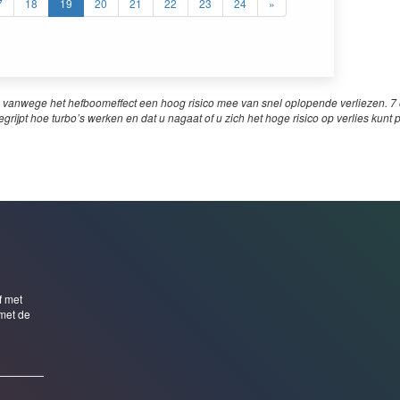
7
18
19
20
21
22
23
24
»
 vanwege het hefboomeffect een hoog risico mee van snel oplopende verliezen. 7 o
egrijpt hoe turbo’s werken en dat u nagaat of u zich het hoge risico op verlies kunt 
f met
met de