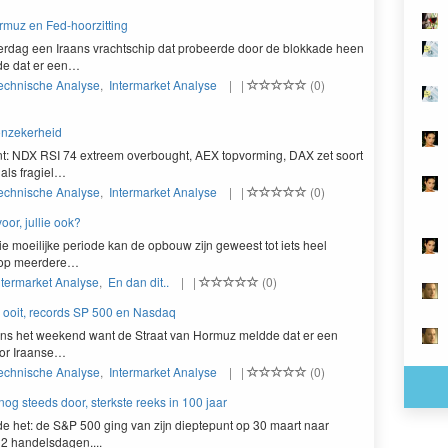
muz en Fed-hoorzitting
er­dag een Iraans vrachtschip dat probeerde door de blokkade heen
gde dat er een…
echnische Analyse
,
Intermarket Analyse
| |
(0)
 onzekerheid
nt:
NDX
RSI
74
extreem over­bought,
AEX
topvorm­ing,
DAX
zet soort
 als fragiel…
echnische Analyse
,
Intermarket Analyse
| |
(0)
voor, jullie ook?
ie moeil­ijke peri­ode kan de opbouw zijn geweest tot iets heel
r op meerdere…
ntermarket Analyse
,
En dan dit..
| |
(0)
 ooit, records SP 500 en Nasdaq
­dens het week­end want de Straat van Hor­muz meldde dat er een
or Iraanse…
echnische Analyse
,
Intermarket Analyse
| |
(0)
nog steeds door, sterkste reeks in 100 jaar
 het: de S&P 500 ging van zijn dieptepunt op 30 maart naar
12 handelsdagen....