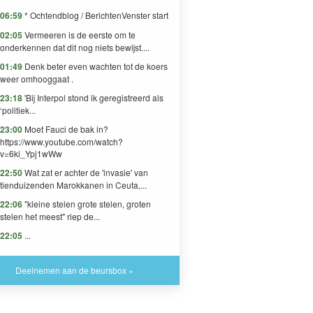
06:59
* Ochtendblog / BerichtenVenster start
02:05
Vermeeren is de eerste om te
onderkennen dat dit nog niets bewijst....
01:49
Denk beter even wachten tot de koers
weer omhooggaat .
23:18
'Bij Interpol stond ik geregistreerd als
‘politiek...
23:00
Moet Fauci de bak in?
https://www.youtube.com/watch?
v=6ki_Ypj1wWw
22:50
Wat zat er achter de 'invasie' van
tienduizenden Marokkanen in Ceuta,...
22:06
"kleine stelen grote stelen, groten
stelen het meest" riep de...
22:05
...
Deelnemen aan de beursbox »