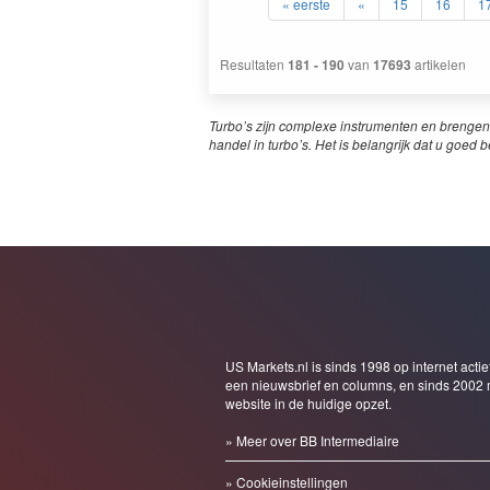
« eerste
«
15
16
1
Resultaten
181 - 190
van
17693
artikelen
Turbo’s zijn complexe instrumenten en brengen
handel in turbo’s. Het is belangrijk dat u goed b
US Markets.nl is sinds 1998 op internet actie
een nieuwsbrief en columns, en sinds 2002 
website in de huidige opzet.
» Meer over BB Intermediaire
» Cookieinstellingen