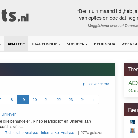
“Ben nu 1 maand lid ,heb ja
van opties en doe dat nog 
over het Trader
Maggiehond
G
ANALYSE
TRADERSHOP
KOERSEN
BEURSBOX
WEEK C
Tre
AEX
Geavanceerd
Gas
7
18
19
20
21
22
23
24
»
Beu
 Unilever
lle drie behan­de­len. Ik heb er Microsoft en Unilever aan
koershistorie…
r |
Technische Analyse
,
Intermarket Analyse
| 277x gelezen |