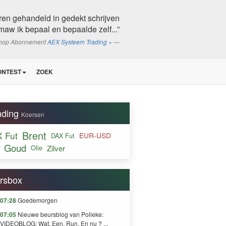
ren gehandeld in gedekt schrijven
maw ik bepaal en bepaalde zelf...”
shop Abonnement
AEX Systeem Trading »
ONTEST
ZOEK
nding
Koersen
Brent
 Fut
EUR-USD
DAX Fut
Goud
Zilver
Olie
rsbox
07:28
Goedemorgen
07:05
Nieuwe beursblog van Polleke:
VIDEOBLOG: Wat. Een. Run. En nu ? ...