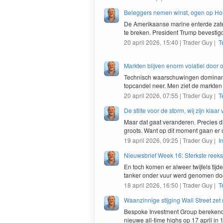
Beleggers nemen winst, ogen op Hor
De Amerikaanse marine enter­de zat
te breken. Pres­i­dent Trump beves­ti
20 april 2026, 15:40 | Trader Guy |
T
Markten blijven enorm volatiel door
Tech­nisch waarschuwin­gen dom­i­na
top­can­del neer. Men ziet de mark­ten
20 april 2026, 07:55 | Trader Guy |
T
De stilte voor de storm, wij zijn klaar 
Maar dat gaat veran­deren. Pre­cies d
groots. Want op dit moment gaan e
19 april 2026, 09:25 | Trader Guy |
I
Nieuwsbrief Week 16: Sterkste reeks
En toch komen er alweer twi­jfels tij
tanker onder vuur werd genomen do
18 april 2026, 16:50 | Trader Guy |
T
Waanzinnige stijging Wall Street zet 
Bespoke Investment Group berekende
nieuwe all-time highs op 17 april in 