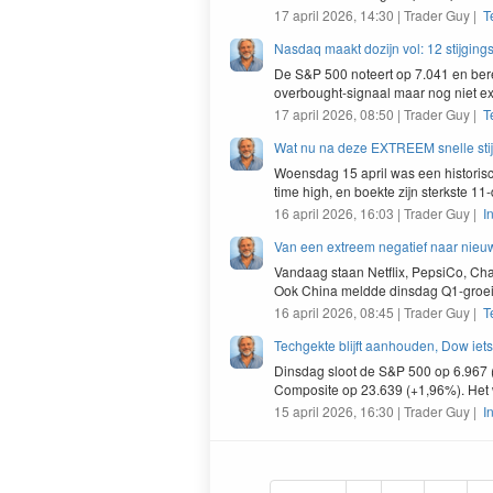
17 april 2026, 14:30 | Trader Guy |
T
Nasdaq maakt dozijn vol: 12 stijgin
De S&P 500 noteert op 7.041 en bere
overbought-signaal maar nog niet ex
17 april 2026, 08:50 | Trader Guy |
T
Wat nu na deze EXTREEM snelle stij
Woens­dag
15
april was een his­tori
time high, en boek­te zijn sterk­ste
11
16 april 2026, 16:03 | Trader Guy |
I
Van een extreem negatief naar nieuw
Van­daag staan Net­flix, Pep­si­Co, 
Ook Chi­na meldde dins­dag Q
1
-groe
16 april 2026, 08:45 | Trader Guy |
T
Techgekte blijft aanhouden, Dow iet
Dinsdag sloot de S&P 500 op 6.967
Composite op 23.639 (+1,96%). Het w
15 april 2026, 16:30 | Trader Guy |
I