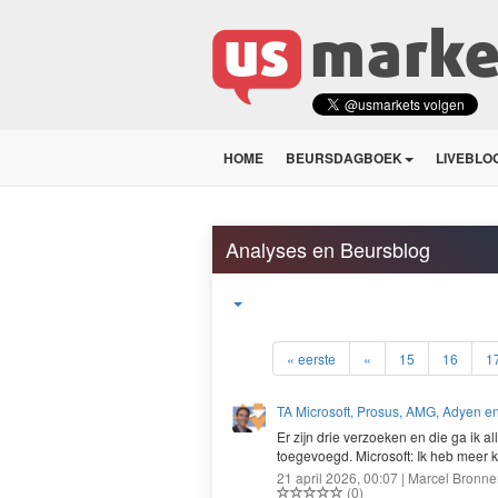
HOME
BEURSDAGBOEK
LIVEBLO
Analyses en Beursblog
« eerste
«
15
16
1
TA Microsoft, Prosus, AMG, Adyen en
Er zijn drie ver­zoeken en die ga ik a
toegevoegd. Microsoft: Ik heb meer 
21 april 2026, 00:07 | Marcel Bronne
(0)