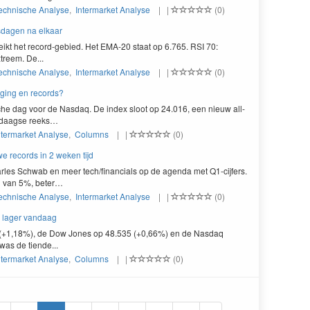
echnische Analyse
,
Intermarket Analyse
| |
(0)
gsdagen na elkaar
ikt het record-gebied. Het EMA-20 staat op 6.765. RSI 70:
treem. De...
echnische Analyse
,
Intermarket Analyse
| |
(0)
ging en records?
sche dag voor de Nas­daq. De index sloot op
24
.
016
, een nieuw all-
-daagse reeks…
ntermarket Analyse
,
Columns
| |
(0)
e records in 2 weken tijd
Charles Schwab en meer tech/​financials op de agen­da met Q
1
-cijfers.
i van
5
%, beter…
echnische Analyse
,
Intermarket Analyse
| |
(0)
s lager vandaag
 (+1,18%), de Dow Jones op 48.535 (+0,66%) en de Nasdaq
as de tiende...
ntermarket Analyse
,
Columns
| |
(0)