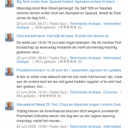
Big Tech onder druk: SpaceX keldert, Alphabet verliest AI-talent
Maandag sloot Wall Street gemengd. De S&P 500 en Nasdaq
verloren terrein onder druk van Alphabet en SpaceX, terwijl de Dow
Jones de dag licht...
23 juni 2026, 08:37 | Trader Guy |
Technische Analyse
,
Intermarket
Analyse
| 429x gelezen |
(0)
Deal wankelt weer, Fed blijft de baas, AI slokt alle stroom op
De week van
16
tot
19
juni was nogal bewogen. Na de havikse Fed-
bood­schap op woens­dag her­stelde de markt don­derdag krachtig,
gedreven door…
22 juni 2026, 08:53 | Trader Guy |
Technische Analyse
,
Intermarket
Analyse
| 491x gelezen |
(0)
Proefabonnement: nu 29 euro tot 1 september, signalen en updates
Ik ben er zek­er mee akko­ord dat het ook meer had kun­nen zijn, maar
aan de andere kant als we niet goed had­den opgelet, of te veel had­
den gedaan, kon…
21 juni 2026, 10:00 | Trader Guy |
Technische Analyse
,
Columns
|
99x gelezen |
(0)
Nieuwsbrief Week 25: Fed, Chips en blijvende vragen rondom Deal
Vri­jdag bleven de Amerikaanse beurzen dicht wegens June­teenth.
Pre­mar­ket-indi­caties wezen die dag wel op een lagere open­ing
maandag, nadat het nieuws…
20 juni 2026, 10:06 | Trader Guy |
Technische Analyse
,
Intermarket