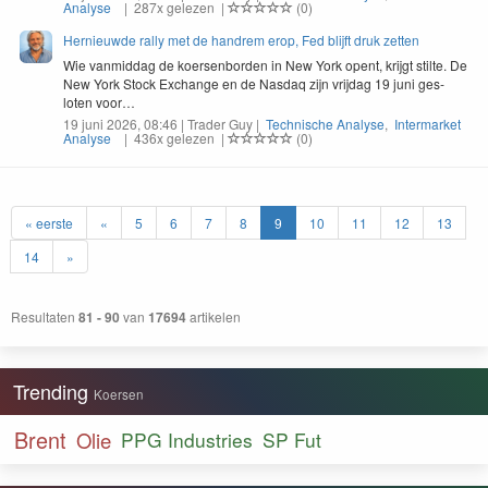
Analyse
| 287x gelezen |
(0)
Hernieuwde rally met de handrem erop, Fed blijft druk zetten
Wie van­mid­dag de koersen­bor­den in New York opent, kri­jgt stilte. De
New York Stock Exchange en de Nas­daq zijn vri­jdag
19
juni ges­
loten voor…
19 juni 2026, 08:46 | Trader Guy |
Technische Analyse
,
Intermarket
Analyse
| 436x gelezen |
(0)
« eerste
«
5
6
7
8
9
10
11
12
13
14
»
Resultaten
81 - 90
van
17694
artikelen
Trending
Koersen
Brent
Olie
PPG Industries
SP Fut