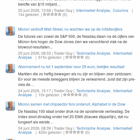
belofte van $
15
miljard…
25 juni 2026, 13:58 | Trader Guy |
Intermarket Analyse
,
Columns
|
14x gelezen |
(0)
Micron verbluft Wall Street, nu wachten we op de inflatiecijfers
De futures van zowel de S&P 500, de Nasdaq staan na de cijfers van
Micron fors hoger, de Dow Jones zien we vanochtend vlak na de
blowout-resultaten...
25 juni 2026, 08:33 | Trader Guy |
Technische Analyse
,
Intermarket
Analyse
| 615x gelezen |
(0)
Abonnement nu tot 1 september voor 29 euro, bekijke resultaat
Mark­ten die zo heftig bewe­gen als nu zijn en bli­jven zeer zeldza­am.
En voor de meeste beleg­gers bli­jven ze ver­war­rend. Juist dat zijn pre­
cies de…
24 juni 2026, 15:17 | Trader Guy |
Technische Analyse
,
Intermarket
Analyse
| 10x gelezen |
(0)
Micron samen met chipsector fors onderuit, Alphabet in de Dow
De Nas­daq
100
staat onder druk na de opval­lende ver­lies­dag. De
index sloot dins­dag onder het
20
-EMA
(blauwe stip­pel­li­jn), dat nu
fungeert als eerste…
24 juni 2026, 08:39 | Trader Guy |
Technische Analyse
,
Intermarket
Analyse
| 420x gelezen |
(0)