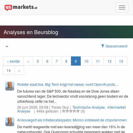
Toggle
naviga
Analyses en Beursblog
Geavanceerd
« eerste
«
5
6
7
8
9
10
11
12
13
14
»
Rotatie slaat toe, Big Tech krijgt het zwaar, voelt OpenAI plots
narigheid?
De futures van de S&P 500, de Nasdaq en de Dow Jones staan
vanochtend lager. De techsector vindt vooralsnog geen bodem en de
uitverkoop zette na het...
26 juni 2026, 09:08 | Trader Guy |
Technische Analyse
,
Intermarket
Analyse
| 446x gelezen |
(0)
AI-bouwgolf als inflatiecatalysator, Micron ontsteekt de chipvlammen
De markt reageerde met een koerssti­jging van meer dan
16
% in de
nabeur­shan­del. Ook Qual­comm schud­de beleg­gers wakker met de