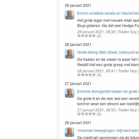
29 januari 2021
Enorm volatiele sessie en GameOv
Het grote leg­er met nieuwe retail sp
Boys gis­teren. Na dat veel Hedge 
29 januari 2021, 08:30 | Trader Guy 
(0)
28 januari 2021
Grote daling Wall Street, hebzucht 
De haaien en de vis­sen is waar het nu
Red­dit lokt een grote groep met kle
28 januari 2021, 08:41 | Trader Guy 
(0)
27 januari 2021
Enorme divergentie tussen de grote 
De grote
6
en de rest, wat een ver­sc
komt er weer een stroom aan bedrijfs
27 januari 2021, 08:50 | Trader Guy 
(0)
26 januari 2021
Vreemde bewegingen, blijf alert want 
De markt wil van­mor­gen via de futu