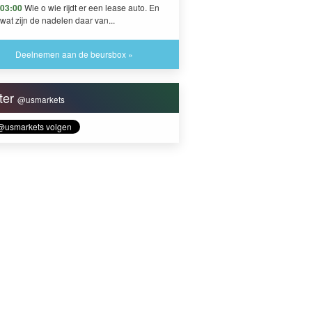
03:00
Wie o wie rijdt er een lease auto. En
wat zijn de nadelen daar van...
Deelnemen aan de beursbox »
tter
@usmarkets