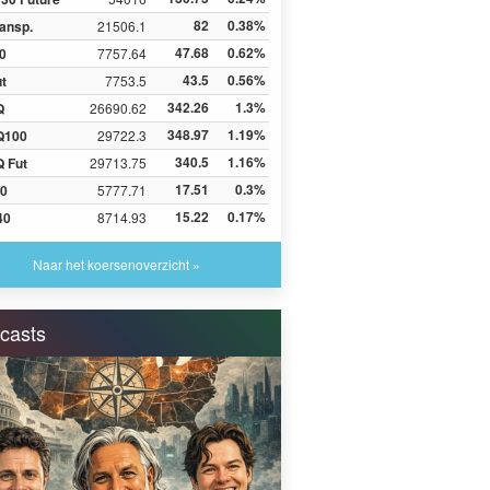
82
0.38%
ansp.
21506.1
47.68
0.62%
0
7757.64
43.5
0.56%
ut
7753.5
342.26
1.3%
Q
26690.62
348.97
1.19%
Q100
29722.3
340.5
1.16%
 Fut
29713.75
17.51
0.3%
0
5777.71
15.22
0.17%
40
8714.93
Naar het koersenoverzicht »
casts