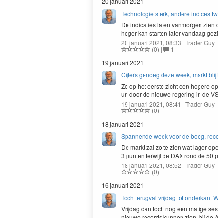
20 januari 2021
Technologie sterk, andere indices twi
De indi­caties lat­en van­mor­gen zien 
hoger kan starten lat­er van­daag ge
20 januari 2021, 08:33 | Trader Guy 
(0)
|
1
19 januari 2021
Cijfers genoeg deze week, markt blij
Zo op het eerste zicht een hogere o
un door de nieuwe regering in de
V
19 januari 2021, 08:41 | Trader Guy 
(0)
18 januari 2021
Spannende week voor de boeg, reco
De markt zal zo te zien wat lager op
3
pun­ten ter­wi­jl de
DAX
rond de
50
p
18 januari 2021, 08:52 | Trader Guy 
(0)
16 januari 2021
Toch terugval vrijdag tot onderkant 
Vri­jdag dan toch nog een matige s
nieuwe records kun­nen zien, bij de