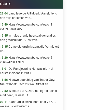
rsbox
23:04
Lang leve de AI tijdperk! Aansluitend
aan mijn berichten van...
16:49
Https://www.youtube.com/watch?
v=GYl30031YeA
16:45
In huize oranje heerst al generaties
een graaicultuur.. Kunst van...
16:35
Complete onzin kraamt die Vermietert
uit..
15:20
Https://www.youtube.com/watch?
v=nKvJPCGS9EM
15:01
De Pandjesprins Het was niet het
eerste incident. In 2011...
11:56
Nieuwe beursblog van Trader Guy:
Nieuwsbrief: Records Wall Street en...
10:52
Ik meen dat Kazara het bij het rechte
eind heeft, ik weet uit...
08:11
Stand-art is make them poor 7777...
we are lucky bastards