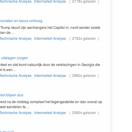
Technische Analyse
,
Intermarket Analyse
| 2178x gelezen |
emocraten en beurs omhoog
 Trump stu­urt zijn aan­hang­ers het Capi­tol in, nooit eerder zoi­ets
alen de…
Technische Analyse
,
Intermarket Analyse
| 2762x gelezen |
te uitslagen zorgen
teel en dat komt natu­urlijk door de verkiezin­gen in Geor­gia die
et is een…
Technische Analyse
,
Intermarket Analyse
| 2960x gelezen |
ert blijven dus
werd na de mid­dag com­pleet het tegengestelde en dan vooral op
 wat aan­de­len te…
Technische Analyse
,
Intermarket Analyse
| 2580x gelezen |
p de rol?