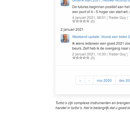
De futures begin­nen posi­tief aan he
een punt of
4
–
5
hoger van start wil,
4 januari 2021, 08:51 | Trader Guy |
(0)
2 januari 2021
Weekend update: Vooral een beter 2
Ik wens iedereen een goed
2021
zow­
beurs. Zelf heb ik de over­gang naar 
2 januari 2021, 10:30 | Trader Guy |
(0)
«
‹
nov 2020
dec 20
Turbo’s zijn complexe instrumenten en brengen
handel in turbo’s. Het is belangrijk dat u goed b