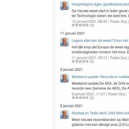
Hoogvliegers lager, goedkopere sec
De nieuwe week start in ieder geval m
de Tech­nolo­gie waren die best fors
12 januari 2021, 08:45 | Trader Guy 
(0)
11 januari 2021
Lagere start van de week? Even het
Het lijkt erop dat Europa de week lag
omstandighe­den ron­dom het virus.
11 januari 2021, 09:15 | Trader Guy 
(0)
9 januari 2021
Weekend update: Records en bubbel
Week­end update:De
AEX
, de
DAX
en
records neer (behalve de
AEX
), De
9 januari 2021, 11:27 | Trader Guy |
(0)
8 januari 2021
Nasdaq en Tesla sterk, DAX trekt oo
Weer nieuwe record­standen op Wall S
gis­teren met een ste­vige plus (
2
,
5
%)