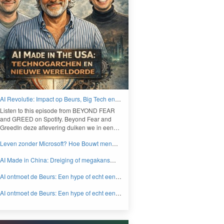
AI Revolutie: Impact op Beurs, Big Tech en
Nieuwe Wereldorde - BEYOND FEAR and
Lis­ten to this episode from
BEYOND
FEAR
GREED
and
GREED
on Spo­ti­fy. Beyond Fear and
Greed­In deze aflev­er­ing duiken we in een…
Leven zonder Microsoft? Hoe Bouwt men
aan een onafhankelijk digitaal Europa -
AI Made in China: Dreiging of megakans
BEYOND FEAR and GREED
voor beleggers? - BEYOND FEAR and
AI ontmoet de Beurs: Een hype of echt een
GREED
knaller DEEL 2 - BEYOND FEAR and
AI ontmoet de Beurs: Een hype of echt een
GREED
knaller DEEL 1 - BEYOND FEAR and
GREED