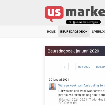
HOME
BEURSDAGBOEK
LIVEBLO
Beursdagboek januari 2020
«
‹
nov 2020
dec 20
30 januari 2021
Wat een week, toch forse daling 1e
Het was me een week waar er van a
met nieuwe feit­en die nog nooit eer
30 januari 2021, 09:51 | Trader Guy 
(0)