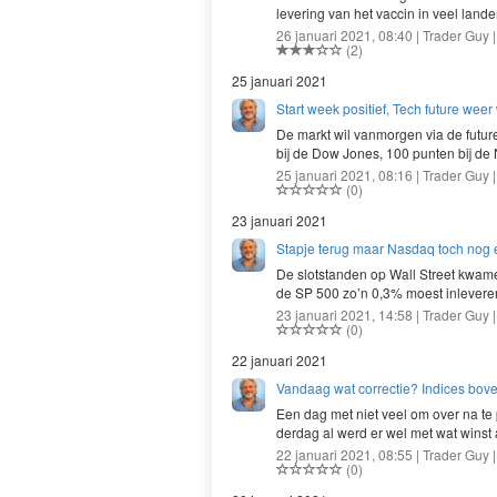
lev­er­ing van het vac­cin in veel lan­
26 januari 2021, 08:40 | Trader Guy 
(2)
25 januari 2021
Start week positief, Tech future wee
De markt wil van­mor­gen via de futu
bij de Dow Jones,
100
pun­ten bij d
25 januari 2021, 08:16 | Trader Guy 
(0)
23 januari 2021
Stapje terug maar Nasdaq toch nog 
De slot­standen op Wall Street kwa­me
de
SP
500
zo’n
0
,
3
% moest inlev­e
23 januari 2021, 14:58 | Trader Guy 
(0)
22 januari 2021
Vandaag wat correctie? Indices bov
Een dag met niet veel om over na te 
derdag al werd er wel met wat winst
22 januari 2021, 08:55 | Trader Guy 
(0)