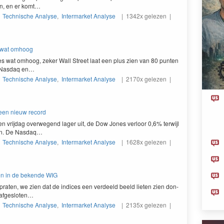
den, en er komt…
|
Technische Analyse
,
Intermarket Analyse
| 1342x gelezen |
r wat omhoog
res wat omhoog, zek­er Wall Street laat een plus zien van
80
pun­ten
e Nas­daq en…
|
Technische Analyse
,
Intermarket Analyse
| 2170x gelezen |
een nieuw record
n vri­jdag over­we­gend lager uit, de Dow Jones ver­loor
0
,
6
% ter­wi­jl
ren. De Nasdaq…
|
Technische Analyse
,
Intermarket Analyse
| 1628x gelezen |
en in de bekende WIG
prat­en, we zien dat de indices een verdeeld beeld lieten zien don­
 afgesloten…
|
Technische Analyse
,
Intermarket Analyse
| 2135x gelezen |