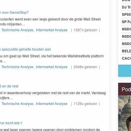
DJ Tr
er voor GameStop?
SP50
ec­u­lanten werd even een lesje geleerd door de grote Wall Street
SP F
Funds miljarden…
NSD
|
Technische Analyse
,
Intermarket Analyse
| 1587x gelezen |
NSD
NSDQ
en speculatie gehalte houden aan
BEL2
 om gaat op Wall Street, via het bek­ende Wall­street­bets plat­form
CAC
ine…
|
Technische Analyse
,
Intermarket Analyse
| 2048x gelezen |
6 en de rest
Pod
hil in waarde­v­er­loop vergeleken met de rest van de markt. Van­daag
cijfers…
|
Technische Analyse
,
Intermarket Analyse
| 1126x gelezen |
er komt iets !!
res wat lager ope­nen lagere ope­nen door prob­le­men ron­dom de