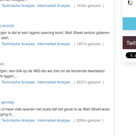
|
Technische Analyse
,
Intermarket Analyse
| 1434x gelezen |
j records
gen is dat er een lagere open­ing komt, Wall Street ver­loor gis­teren
e start…
Twi
|
Technische Analyse
,
Intermarket Analyse
| 1957x gelezen |
gen
­gen, een blik op de
WIG
die we zien en de komende kwartaal­ci­
terk liggen,…
|
Technische Analyse
,
Intermarket Analyse
| 2637x gelezen |
el genoeg
 of meer vlak ope­nen net zoals dat het geval is op Wall Street waar
eg­ing in…
|
Technische Analyse
,
Intermarket Analyse
| 2264x gelezen |