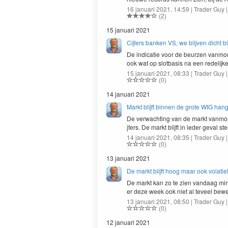
16 januari 2021, 14:59 | Trader Guy 
(2)
15 januari 2021
Cijfers banken VS, we blijven dicht bi
De indi­catie voor de beurzen van­mor­
ook wat op slot­ba­sis na een redelijk
15 januari 2021, 08:33 | Trader Guy 
(0)
14 januari 2021
Markt blijft binnen de grote WIG han
De verwacht­ing van de markt van­mor
jfers. De markt bli­jft in ieder geval s
14 januari 2021, 08:35 | Trader Guy 
(0)
13 januari 2021
De markt blijft hoog maar ook volati
De markt kan zo te zien van­daag min
er deze week ook niet al teveel bew
13 januari 2021, 08:50 | Trader Guy 
(0)
12 januari 2021