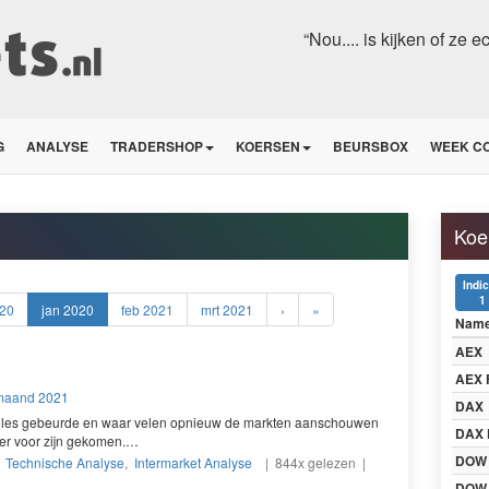
“Nou.... is kijken of ze 
G
ANALYSE
TRADERSHOP
KOERSEN
BEURSBOX
WEEK C
Koe
Indi
1
20
jan 2020
feb 2021
mrt 2021
›
»
Nam
AEX
AEX 
 maand 2021
DAX
lles gebeurde en waar velen opnieuw de mark­ten aan­schouwen
DAX 
der voor zijn gekomen.…
DOW
|
Technische Analyse
,
Intermarket Analyse
| 844x gelezen |
DOW 