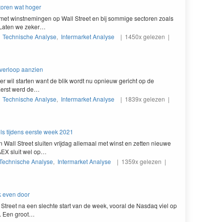
toren wat hoger
et win­st­ne­min­gen op Wall Street en bij som­mige sec­toren zoals
. Lat­en we zeker…
|
Technische Analyse
,
Intermarket Analyse
| 1450x gelezen |
 verloop aanzien
er wil starten want de blik wordt nu opnieuw gericht op de
 Eerst werd de…
|
Technische Analyse
,
Intermarket Analyse
| 1839x gelezen |
s tijdens eerste week 2021
 Wall Street sluiten vri­jdag alle­maal met winst en zetten nieuwe
AEX
sluit wel op…
Technische Analyse
,
Intermarket Analyse
| 1359x gelezen |
k even door
treet na een slechte start van de week, vooral de Nas­daq viel op
. Een groot…