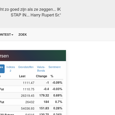
echt zo goed zijn als ze zeggen... IK
STAP IN... Harry Rupert Sr.”
ONTEST
ZOEK
rsen
Indices
Grondstoffen
Valuta-
Sentiment
ces
2
Bonds
e
Last
Change
%
-1
-0.09%
1111.47
-0.4
-0.03%
Fut
1110.75
179.32
0.69%
26319.45
184
0.7%
Fut
26432
151.83
0.28%
54036.93
130.75
0.24%
30 Future
54016