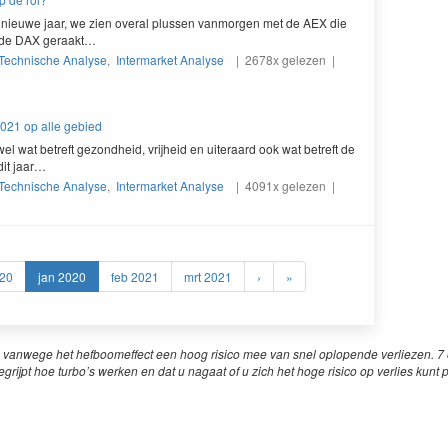
t nieuwe jaar, we zien over­al plussen van­mor­gen met de
AEX
die
 de
DAX
geraakt…
Technische Analyse
,
Intermarket Analyse
| 2678x gelezen |
021 op alle gebied
el wat betre­ft gezond­heid, vri­jheid en uit­er­aard ook wat betre­ft de
dit jaar…
Technische Analyse
,
Intermarket Analyse
| 4091x gelezen |
20
jan 2020
feb 2021
mrt 2021
›
»
 vanwege het hefboomeffect een hoog risico mee van snel oplopende verliezen. 7 o
egrijpt hoe turbo’s werken en dat u nagaat of u zich het hoge risico op verlies kunt 