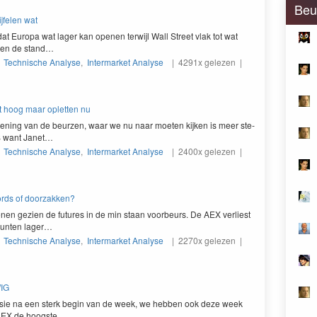
Beu
jfelen wat
dat Europa wat lager kan ope­nen ter­wi­jl Wall Street vlak tot wat
zien de stand…
|
Technische Analyse
,
Intermarket Analyse
| 4291x gelezen |
ft hoog maar opletten nu
pen­ing van de beurzen, waar we nu naar moeten kijken is meer ste­
S
want Janet…
|
Technische Analyse
,
Intermarket Analyse
| 2400x gelezen |
rds of doorzakken?
e­nen gezien de futures in de min staan voor­beurs. De
AEX
ver­li­est
un­ten lager…
|
Technische Analyse
,
Intermarket Analyse
| 2270x gelezen |
WIG
essie na een sterk begin van de week, we hebben ook deze week
AEX
de hoogste…