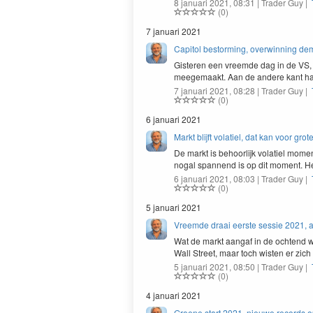
8 januari 2021, 08:31 | Trader Guy |
(0)
7 januari 2021
Capitol bestorming, overwinning d
Gis­teren een vreemde dag in de
VS
,
meege­maakt. Aan de andere kant h
7 januari 2021, 08:28 | Trader Guy |
(0)
6 januari 2021
Markt blijft volatiel, dat kan voor gro
De markt is behoor­lijk volatiel momen
nogal span­nend is op dit moment. H
6 januari 2021, 08:03 | Trader Guy |
(0)
5 januari 2021
Vreemde draai eerste sessie 2021, al
Wat de markt aan­gaf in de ocht­end 
Wall Street, maar toch wis­ten er zich
5 januari 2021, 08:50 | Trader Guy |
(0)
4 januari 2021
Groene start 2021, nieuwe records o